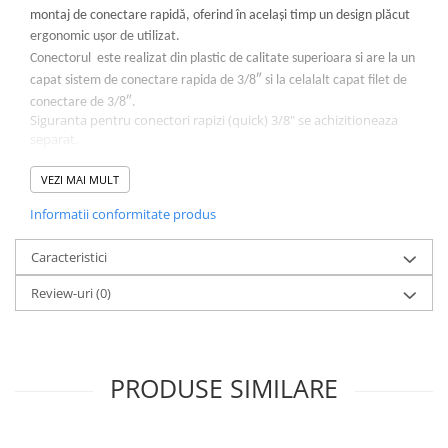
Deferizare cu BIRM
montaj de conectare rapidă, oferind în același timp un design plăcut
Zeolit / Turbidex
ergonomic ușor de utilizat.
Conectorul este realizat din plastic de calitate superioara si are la un
Carbune Activ
capat sistem de conectare rapida de 3/8″ si la celalalt capat filet de
Filter AG
conectare de 3/8″.
Siguranta pentru conectori rapizi (quick) 3/8" se achizitioneaza
Eliminare nitriti / nitrati
separat.
Pompe dozatoare
VEZI MAI MULT
Specificații:
Componente si accesorii
Potrivit pentru consumul de alimente și apă
Informatii conformitate produs
Baterii purificator
Fabricat folosind materiale aprobate de FDA
Carcase de schimb
Certificat de NSF conform standardelor NSF / ANSI 61
Caracteristici
Chei strangere
Review-uri
(0)
Cleme si suporti
Conectori si fitinguri
Componente filtre
PRODUSE SIMILARE
Furtun
Garnituri si oringuri