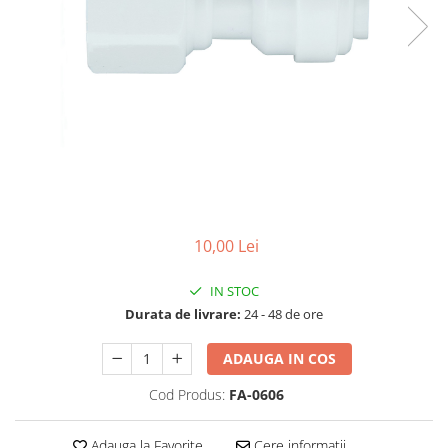
Filtre speciale
Filtre Casnice
Consumabile
Cartuse 5"
Cartuse clasice 10"
Cartuse slim 20"
Cartuse Big Blue 10"
Cartuse Big Blue 20"
10,00 Lei
Seturi de cartuse
IN STOC
Mansoane Cintropur
Durata de livrare:
24 - 48 de ore
Membrane osmoza inversa
Membrana Ultrafiltrare
ADAUGA IN COS
Cartuse In-Line
Cod Produs:
FA-0606
Cartuse diverse
Adauga la Favorite
Cere informatii