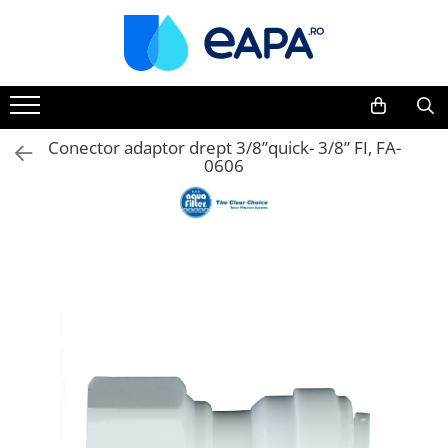
Toate Produsele
Dedurizare
Dedurizator tip Cabinet
Conector adaptor drept 3/8”quick- 3/8” FI, FA-
0606
Dedurizator Simplex
Dedurizator Duplex
Carcase si filtre
Filtre 5"
Filtre 10"
Filtre 20" slim
Filtre Big Blue 10"
Filtre Big Blue 20"
Filtre Cintropur
Sisteme duplex / triplex