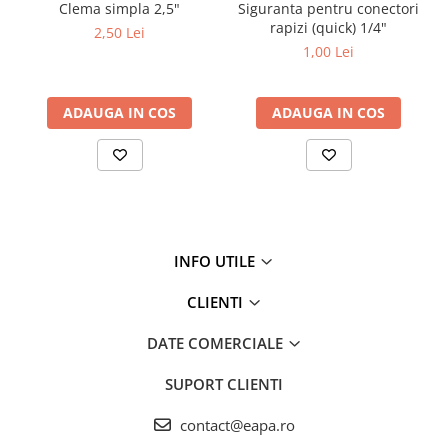
Clema simpla 2,5"
Siguranta pentru conectori
Testere si Masurare
rapizi (quick) 1/4"
2,50 Lei
Valve si Automatizari
1,00 Lei
Surse alimentare
Tub quartz
ADAUGA IN COS
ADAUGA IN COS
Rezervoare
Medii de filtrare
Pompe de presiune
Conectori statie
INFO UTILE
Contoare si debitmetre
Accesorii diverse
CLIENTI
Robineti
DATE COMERCIALE
SUPORT CLIENTI
contact@eapa.ro