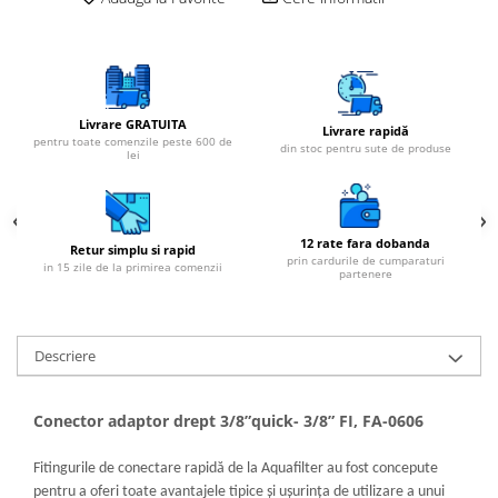
Cartuse atipice
Lampi UV de schimb
Sisteme de filtrare
Microfiltrare
Livrare GRATUITA
Livrare rapidă
Ultrafiltrare
pentru toate comenzile peste 600 de
din stoc pentru sute de produse
lei
Sterilizare cu UV
Dozatoare
Osmoza inversa
12 rate fara dobanda
Retur simplu si rapid
prin cardurile de cumparaturi
Sisteme fara pompa de presiune
in 15 zile de la primirea comenzii
partenere
Sisteme cu pompa de presiune
Sisteme cu flux direct
Descriere
Sisteme profesionale
Statii automate
Conector adaptor drept 3/8”quick- 3/8” FI, FA-0606
ECOMIX
Deferizare cu Pyrolox
Fitingurile de conectare rapidă de la Aquafilter au fost concepute
pentru a oferi toate avantajele tipice și ușurința de utilizare a unui