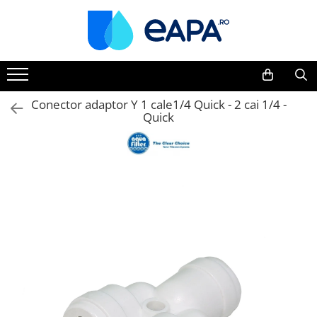
Toate Produsele
Dedurizare
Dedurizator tip Cabinet
Conector adaptor Y 1 cale1/4 Quick - 2 cai 1/4 -
Quick
Dedurizator Simplex
Dedurizator Duplex
Carcase si filtre
Filtre 5"
Filtre 10"
Filtre 20" slim
Filtre Big Blue 10"
Filtre Big Blue 20"
Filtre Cintropur
Sisteme duplex / triplex