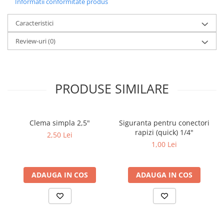
Informatii conformitate produs
Deferizare cu BIRM
Zeolit / Turbidex
Caracteristici
Carbune Activ
Review-uri
(0)
Filter AG
Eliminare nitriti / nitrati
Pompe dozatoare
PRODUSE SIMILARE
Componente si accesorii
Baterii purificator
Clema simpla 2,5"
Siguranta pentru conectori
Carcase de schimb
rapizi (quick) 1/4"
2,50 Lei
Chei strangere
1,00 Lei
Cleme si suporti
Conectori si fitinguri
ADAUGA IN COS
ADAUGA IN COS
Componente filtre
Furtun
Garnituri si oringuri