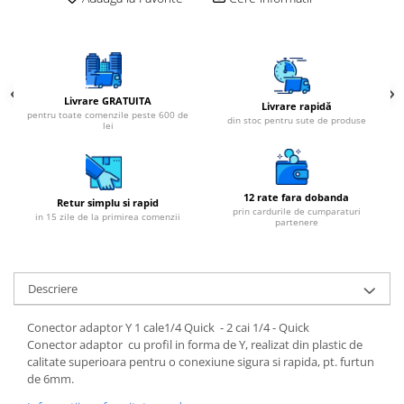
Cartuse atipice
Lampi UV de schimb
Sisteme de filtrare
Microfiltrare
Livrare GRATUITA
Livrare rapidă
Ultrafiltrare
pentru toate comenzile peste 600 de
din stoc pentru sute de produse
lei
Sterilizare cu UV
Dozatoare
Osmoza inversa
12 rate fara dobanda
Retur simplu si rapid
prin cardurile de cumparaturi
Sisteme fara pompa de presiune
in 15 zile de la primirea comenzii
partenere
Sisteme cu pompa de presiune
Sisteme cu flux direct
Descriere
Sisteme profesionale
Conector adaptor Y 1 cale1/4 Quick - 2 cai 1/4 - Quick
Statii automate
Conector adaptor cu profil in forma de Y, realizat din plastic de
ECOMIX
calitate superioara pentru o conexiune sigura si rapida, pt. furtun
de 6mm.
Deferizare cu Pyrolox