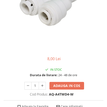
Filtre speciale
Filtre Casnice
Consumabile
Cartuse 5"
Cartuse clasice 10"
Cartuse slim 20"
Cartuse Big Blue 10"
Cartuse Big Blue 20"
8,00 Lei
Seturi de cartuse
IN STOC
Mansoane Cintropur
Durata de livrare:
24 - 48 de ore
Membrane osmoza inversa
Membrana Ultrafiltrare
ADAUGA IN COS
Cartuse In-Line
Cod Produs:
AQ-A4TWD4-W
Cartuse diverse
Adauga la Favorite
Cere informatii