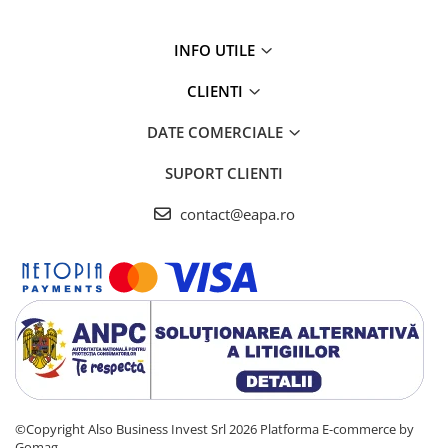
Testere si Masurare
Valve si Automatizari
INFO UTILE
Surse alimentare
CLIENTI
Tub quartz
DATE COMERCIALE
Rezervoare
Medii de filtrare
SUPORT CLIENTI
Pompe de presiune
contact@eapa.ro
Conectori statie
Contoare si debitmetre
Accesorii diverse
Robineti
©Copyright Also Business Invest Srl 2026
Platforma E-commerce by
Gomag