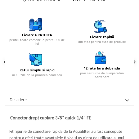
Livrare GRATUITA
Livrare rapidă
pentru toate comenzile peste 600 de
din stoc pentru sute de produse
lei
12 rate fara dobanda
Retur simplu si rapid
prin cardurile de cumparaturi
in 15 zile de la primirea comenzii
partenere
Descriere
Conector drept cuplare 3/8” quick-1/4” FE
Fitingurile de conectare rapidă de la Aquafilter au fost concepute
pentru a oferi toate avantajele tipice și ușurința de utilizare a unui