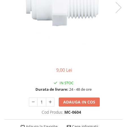
Lampi UV de schimb
Rezervoare
Medii de filtrare
Pompe de presiune
Conectori statie
Contoare si debitmetre
Accesorii diverse
Robineti
9,00 Lei
IN STOC
Durata de livrare:
24 - 48 de ore
ADAUGA IN COS
Cod Produs:
MC-0604
Adauga la Favorite
Cere informatii