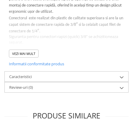
montaj de conectare rapidă, oferind în același timp un design plăcut
ergonomic ușor de utilizat.
Conectorul este realizat din plastic de calitate superioara si are la un
capat sistem de conectare rapida de 3/8″ si la celalalt capat filet de
conectare de 1/4″.
Siguranta pentru conectori rapizi (quick) 3/8" se achizitioneaza
separat.
VEZI MAI MULT
Specificații:
Potrivit pentru consumul de alimente și apă
Informatii conformitate produs
Fabricat folosind materiale aprobate de FDA
Certificat de NSF conform standardelor NSF / ANSI 61
Caracteristici
Review-uri
(0)
PRODUSE SIMILARE