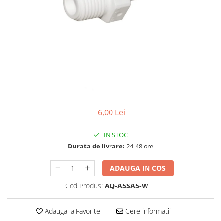
Lampi UV de schimb
Rezervoare
Medii de filtrare
Pompe de presiune
Conectori statie
Contoare si debitmetre
Accesorii diverse
Robineti
6,00 Lei
IN STOC
Durata de livrare:
24-48 ore
ADAUGA IN COS
Cod Produs:
AQ-A5SA5-W
Adauga la Favorite
Cere informatii