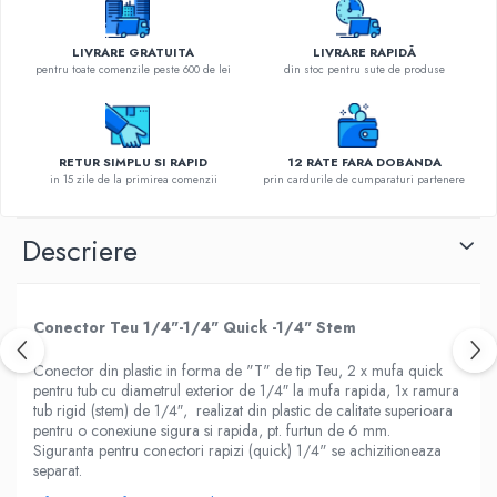
LIVRARE GRATUITA
LIVRARE RAPIDĂ
pentru toate comenzile peste 600 de lei
din stoc pentru sute de produse
RETUR SIMPLU SI RAPID
12 RATE FARA DOBANDA
in 15 zile de la primirea comenzii
prin cardurile de cumparaturi partenere
Descriere
Conector Teu 1/4"-1/4" Quick -1/4" Stem
Conector din plastic in forma de "T" de tip Teu, 2 x mufa quick
pentru tub cu diametrul exterior de 1/4″ la mufa rapida, 1x ramura
tub rigid (stem) de 1/4″, realizat din plastic de calitate superioara
pentru o conexiune sigura si rapida, pt. furtun de 6 mm.
Siguranta pentru conectori rapizi (quick) 1/4" se achizitioneaza
separat.