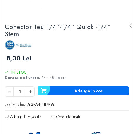
Lampi UV de schimb
Rezervoare
Medii de filtrare
Conector Teu 1/4"-1/4" Quick -1/4"
Pompe de presiune
Stem
Conectori statie
Contoare si debitmetre
Accesorii diverse
8,00 Lei
Robineti
IN STOC
Durata de livrare:
24 - 48 de ore
Adauga in cos
Cod Produs:
AQ-A4TR4-W
Adauga la Favorite
Cere informatii