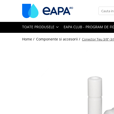
Toate Produsele
TOATE PRODUSELE
EAPA CLUB - PROGRAM DE FI
Dedurizare
Dedurizator tip Cabinet
Home /
Componente si accesorii /
Conector Teu 3/8"-3/
Dedurizator Simplex
Dedurizator Duplex
Carcase si filtre
Filtre 5"
Filtre 10"
Filtre 20" slim
Filtre Big Blue 10"
Filtre Big Blue 20"
Filtre Cintropur
Sisteme duplex / triplex