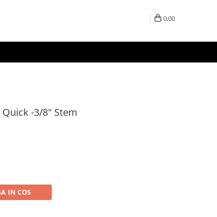
0,00
 Quick -3/8" Stem
A IN COS