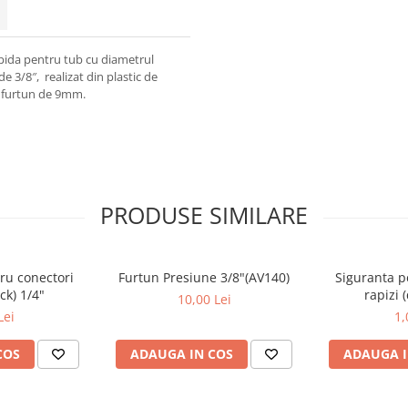
apida pentru tub cu diametrul
e 3/8″, realizat din plastic de
t. furtun de 9mm.
PRODUSE SIMILARE
ru conectori
Furtun Presiune 3/8"(AV140)
Siguranta p
ck) 1/4"
rapizi 
10,00 Lei
Lei
1,
COS
ADAUGA IN COS
ADAUGA I