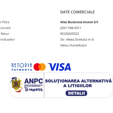
DATE COMERCIALE
 Plata
Also Business Invest Srl
 Livrare
J20/1168/2011
e Retur
RO29425522
Produselor
Str. Aleea Streiului nr.6
Deva, Hunedoara