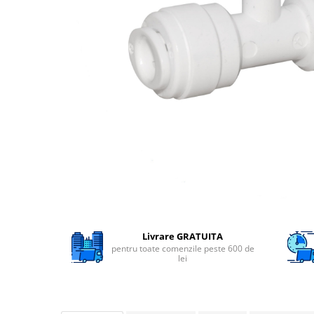
Filtre speciale
Filtre Casnice
Consumabile
Cartuse 5"
Cartuse clasice 10"
Cartuse slim 20"
Cartuse Big Blue 10"
Cartuse Big Blue 20"
Seturi de cartuse
Mansoane Cintropur
Membrane osmoza inversa
Livrare GRATUITA
pentru toate comenzile peste 600 de
Membrana Ultrafiltrare
lei
Cartuse In-Line
Cartuse diverse