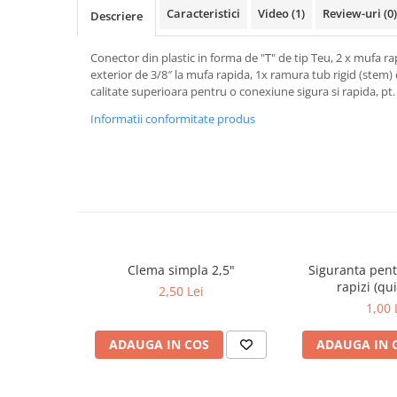
Cartuse atipice
Caracteristici
Video
(1)
Review-uri
(0)
Descriere
Lampi UV de schimb
Sisteme de filtrare
Conector din plastic in forma de "T" de tip Teu, 2 x mufa r
exterior de 3/8″ la mufa rapida, 1x ramura tub rigid (stem) d
Microfiltrare
calitate superioara pentru o conexiune sigura si rapida, p
Ultrafiltrare
Informatii conformitate produs
Sterilizare cu UV
Dozatoare
Osmoza inversa
Sisteme fara pompa de presiune
Sisteme cu pompa de presiune
Sisteme cu flux direct
Clema simpla 2,5"
Siguranta pent
rapizi (qui
2,50 Lei
Sisteme profesionale
1,00 
Statii automate
ADAUGA IN COS
ADAUGA IN 
ECOMIX
Deferizare cu Pyrolox