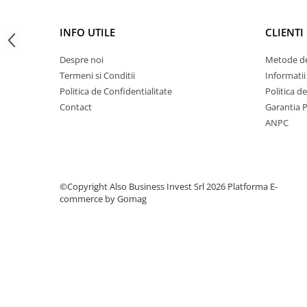
Deferizare cu BIRM
Zeolit / Turbidex
INFO UTILE
CLIENTI
Carbune Activ
Despre noi
Metode de
Filter AG
Termeni si Conditii
Informatii
Eliminare nitriti / nitrati
Politica de Confidentialitate
Politica d
Contact
Garantia 
Pompe dozatoare
ANPC
Componente si accesorii
Baterii purificator
Carcase de schimb
©Copyright Also Business Invest Srl 2026
Platforma E-
Chei strangere
commerce by Gomag
Cleme si suporti
Conectori si fitinguri
Componente filtre
Furtun
Garnituri si oringuri