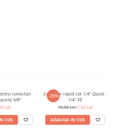
entru conectori
Conector rapid cot 1/4" Quick -
Conector r
-25%
(quick) 3/8"
1/4" FE
00 Lei
10,00 Lei
7,50 Lei
N COS
ADAUGA IN COS
ADAUG