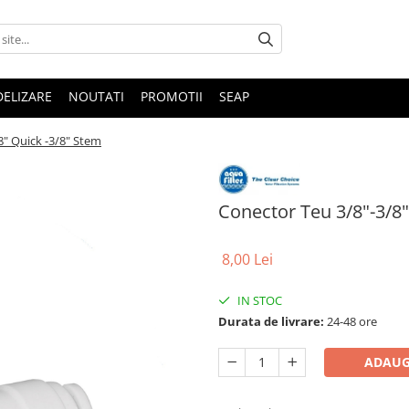
DELIZARE
NOUTATI
PROMOTII
SEAP
8" Quick -3/8" Stem
Conector Teu 3/8"-3/8"
8,00 Lei
IN STOC
Durata de livrare:
24-48 ore
ADAUG