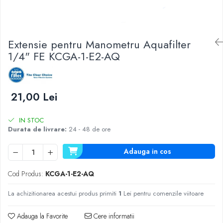
Lampi UV de schimb
Rezervoare
Medii de filtrare
Extensie pentru Manometru Aquafilter
Pompe de presiune
1/4" FE KCGA-1-E2-AQ
Conectori statie
Contoare si debitmetre
Accesorii diverse
21,00 Lei
Robineti
IN STOC
Durata de livrare:
24 - 48 de ore
Adauga in cos
Cod Produs:
KCGA-1-E2-AQ
La achizitionarea acestui produs primiti
1
Lei pentru comenzile viitoare
Adauga la Favorite
Cere informatii