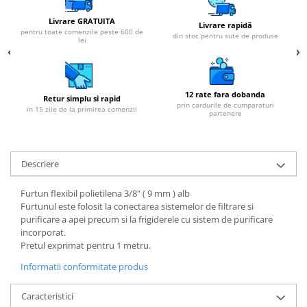
Livrare GRATUITA
Livrare rapidă
pentru toate comenzile peste 600 de
din stoc pentru sute de produse
lei
12 rate fara dobanda
Retur simplu si rapid
prin cardurile de cumparaturi
in 15 zile de la primirea comenzii
partenere
Descriere
Furtun flexibil polietilena 3/8" ( 9 mm ) alb
Furtunul este folosit la conectarea sistemelor de filtrare si
purificare a apei precum si la frigiderele cu sistem de purificare
incorporat.
Pretul exprimat pentru 1 metru.
Informatii conformitate produs
Caracteristici