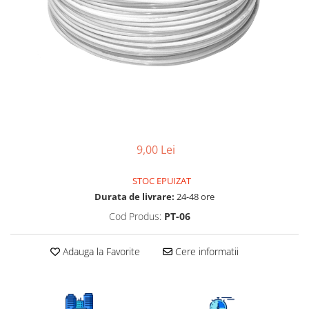
Lampi UV de schimb
Rezervoare
Medii de filtrare
Pompe de presiune
Conectori statie
Contoare si debitmetre
Accesorii diverse
Robineti
9,00 Lei
STOC EPUIZAT
Durata de livrare:
24-48 ore
Cod Produs:
PT-06
Adauga la Favorite
Cere informatii