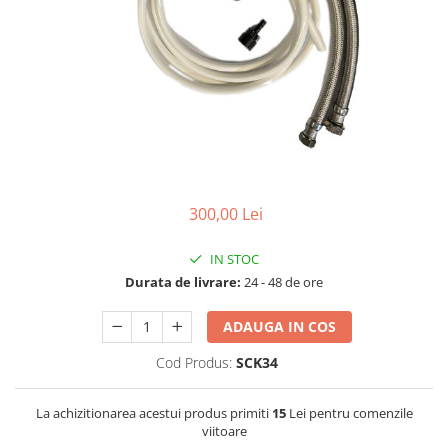
Lampi UV de schimb
Rezervoare
Medii de filtrare
Pompe de presiune
Conectori statie
Contoare si debitmetre
Accesorii diverse
Robineti
300,00 Lei
IN STOC
Durata de livrare:
24 - 48 de ore
ADAUGA IN COS
Cod Produs:
SCK34
La achizitionarea acestui produs primiti
15
Lei pentru comenzile
viitoare