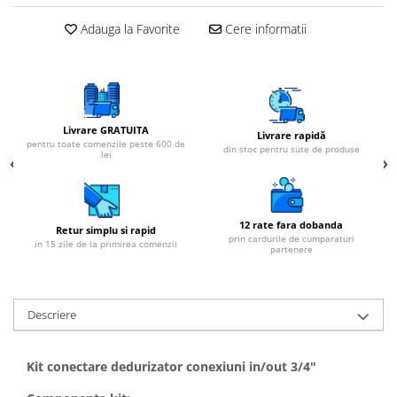
Adauga la Favorite
Cere informatii
Livrare GRATUITA
Livrare rapidă
pentru toate comenzile peste 600 de
din stoc pentru sute de produse
lei
12 rate fara dobanda
Retur simplu si rapid
prin cardurile de cumparaturi
in 15 zile de la primirea comenzii
partenere
Descriere
Kit conectare dedurizator conexiuni in/out 3/4"