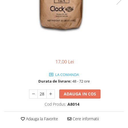
Lampi UV de schimb
Rezervoare
Medii de filtrare
Pompe de presiune
Conectori statie
Contoare si debitmetre
Accesorii diverse
Robineti
17,00 Lei
LA COMANDA
Durata de livrare:
48 - 72 ore
ADAUGA IN COS
Cod Produs:
A8014
Adauga la Favorite
Cere informatii