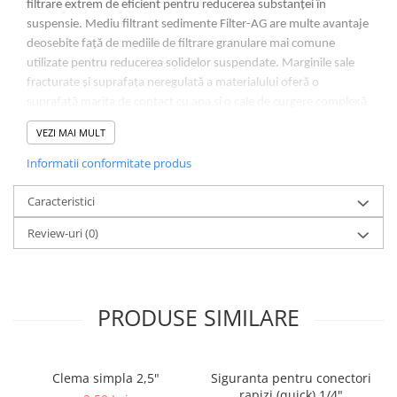
filtrare extrem de eficient pentru reducerea substanței în
suspensie. Mediu filtrant sedimente Filter-AG are multe avantaje
deosebite față de mediile de filtrare granulare mai comune
utilizate pentru reducerea solidelor suspendate. Marginile sale
fracturate și suprafața neregulată a materialului oferă o
suprafață marita de contact cu apa și o cale de curgere complexă
pentru îndepărtarea eficientă a materiei în suspensie de-a lungul
VEZI MAI MULT
patului de filtrare, reducând în mod obișnuit solidele suspendate
până la intervalul 20-40 microni.
Informatii conformitate produs
Caracteristici
Review-uri
(0)
PRODUSE SIMILARE
Clema simpla 2,5"
Siguranta pentru conectori
rapizi (quick) 1/4"