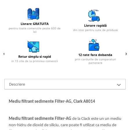
Livrare GRATUITA
Livrare rapidă
pentru toate comenzile peste 600 de
din stoc pentru sute de produse
lei
12 rate fara dobanda
Retur simplu si rapid
prin cardurile de cumparaturi
in 15 zile de la primirea comenzii
partenere
Descriere
Mediu filtrant sedimente Filter-AG, Clark A8014
Mediu filtrant sedimente Filter-AG
de la Clack este un un mediu
non-hidru de dioxid de siliciu, care poate fi utilizat ca mediu de