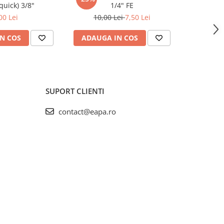
(quick) 3/8"
1/4" FE
00 Lei
10,00 Lei
7,50 Lei
N COS
ADAUGA IN COS
ADAUG
SUPORT CLIENTI
contact@eapa.ro