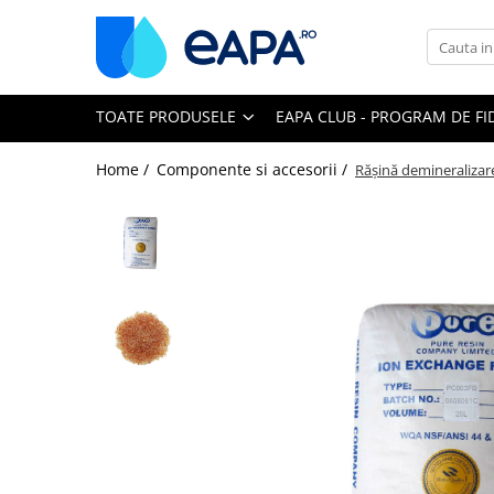
Toate Produsele
TOATE PRODUSELE
EAPA CLUB - PROGRAM DE FI
Dedurizare
Dedurizator tip Cabinet
Home /
Componente si accesorii /
Rășină demineraliza
Dedurizator Simplex
Dedurizator Duplex
Carcase si filtre
Filtre 5"
Filtre 10"
Filtre 20" slim
Filtre Big Blue 10"
Filtre Big Blue 20"
Filtre Cintropur
Sisteme duplex / triplex