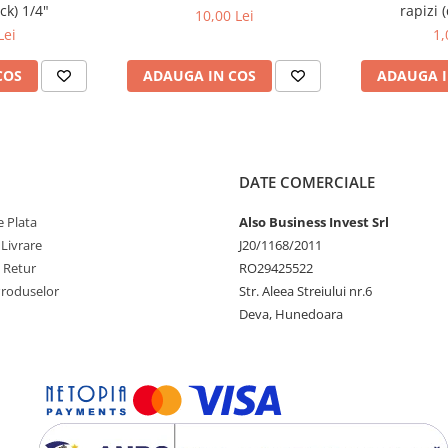
ck) 1/4"
rapizi 
10,00 Lei
Lei
1,
COS
ADAUGA IN COS
ADAUGA I
DATE COMERCIALE
 Plata
Also Business Invest Srl
 Livrare
J20/1168/2011
e Retur
RO29425522
Produselor
Str. Aleea Streiului nr.6
Deva, Hunedoara
re decât rășinile convenționale.
re decât rășinile convenționale.