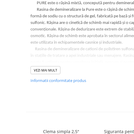
Cartuse atipice
PURE este o rășină mixtă, concepută pentru demineraliz
Lampi UV de schimb
Rasina de demineralizare la Pure este o rășină de schimb
formă de sodiu cu o structură de gel, fabricată pe bază și f
Sisteme de filtrare
sulfonic. Rășina are o cinetică de schimb mai rapidă și o c
Microfiltrare
convenționale. Rășina de dedurizare este extrem de stabilă
Ultrafiltrare
osmotic. Rășina de schimb este aprobata în sectorul aliment
este utilizata în echipamentele casnice și industriale.
Sterilizare cu UV
Rasina de demineralizare de cationi de polistiren sulfonat
Dozatoare
în stațiile de tratare a apei industriale sau menajere. Rasi
poate fi utilizata pentru umplerea inițială, precum și pent
Osmoza inversa
rășină. Îndepărtează componentele de duritate precum calc
VEZI MAI MULT
Sisteme fara pompa de presiune
cu ioni de sodiu. Când patul de rășină este epuizat, capacit
Informatii conformitate produs
Sisteme cu pompa de presiune
regenerare cu sare. Rasina de demineralizare este de ase
fierul dizolvat și manganul cat si materia suspendată. Se r
Sisteme cu flux direct
tratarea anterioară a apei cu osmoză inversă sau alte echi
Sisteme profesionale
apei.
*Pretul este exprimat / Litru
Statii automate
ECOMIX
APLICATII:
Deferizare cu Pyrolox
· Industria alimentara , dedurizarea apei menajere, aplicatii
Clema simpla 2,5"
Siguranta pent