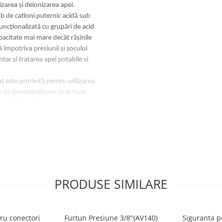
area și deionizarea apei.
 de cationi puternic acidă sub
uncționalizată cu grupări de acid
apacitate mai mare decât rășinile
 împotriva presiunii și șocului
ar și tratarea apei potabile si
 este potrivită pentru utilizarea
na de demineralizare de la Pure
ru schimbul de
iu și magneziu și le înlocuiește
atea este restabilită prin
menea capabila să îndepărteze
ecomandă utilizarea rășinii după
pamente similare de tratare a
PRODUSE SIMILARE
 industriale etc.
ru conectori
Furtun Presiune 3/8"(AV140)
Siguranta p