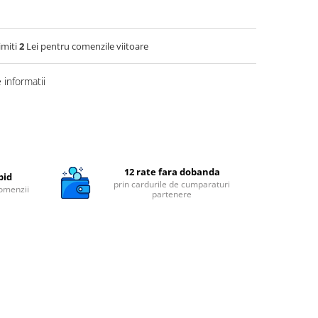
imiti
2
Lei pentru comenzile viitoare
informatii
12 rate fara dobanda
pid
prin cardurile de cumparaturi
comenzii
partenere