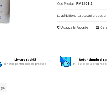
Cod Produs:
PMB101-2
La achizitionarea acestui produs pr
Adauga la Favorite
Cere 
Livrare rapidă
Retur simplu si ra
din stoc pentru sute de produse
in 15 zile de la primirea 
i
(0)