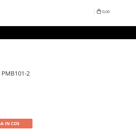
0,00
, PMB101-2
A IN COS