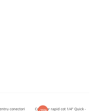
entru conectori
Conector rapid cot 1/4" Quick -
Conector r
-25%