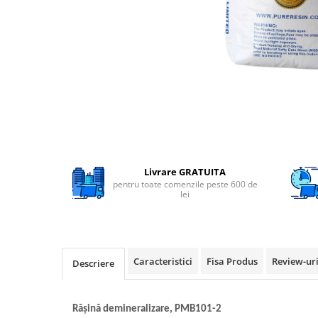
Filtre speciale
Filtre Casnice
Consumabile
Cartuse 5"
Cartuse clasice 10"
Cartuse slim 20"
Cartuse Big Blue 10"
Cartuse Big Blue 20"
Livrare GRATUITA
pentru toate comenzile peste 600 de
Seturi de cartuse
lei
Mansoane Cintropur
Membrane osmoza inversa
Membrana Ultrafiltrare
Caracteristici
Fisa Produs
Review-ur
Descriere
Cartuse In-Line
Cartuse diverse
Rășină demineralizare, PMB101-2