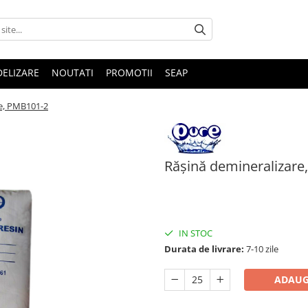
DELIZARE
NOUTATI
PROMOTII
SEAP
re, PMB101-2
Rășină demineralizare
45,00 Lei
IN STOC
Durata de livrare:
7-10 zile
ADAUG