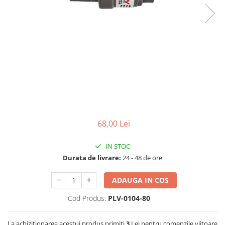
Filtre speciale
Filtre Casnice
Consumabile
Cartuse 5"
Cartuse clasice 10"
Cartuse slim 20"
Cartuse Big Blue 10"
Cartuse Big Blue 20"
68,00 Lei
Seturi de cartuse
IN STOC
Mansoane Cintropur
Durata de livrare:
24 - 48 de ore
Membrane osmoza inversa
Membrana Ultrafiltrare
ADAUGA IN COS
Cartuse In-Line
Cod Produs:
PLV-0104-80
Cartuse diverse
La achizitionarea acestui produs primiti
3
Lei pentru comenzile viitoare