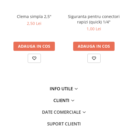
Testere si Masurare
Valve si Automatizari
Clema simpla 2,5"
Siguranta pentru conectori
rapizi (quick) 1/4"
Surse alimentare
2,50 Lei
1,00 Lei
Tub quartz
Rezervoare
ADAUGA IN COS
ADAUGA IN COS
Medii de filtrare
Pompe de presiune
Conectori statie
Contoare si debitmetre
Accesorii diverse
INFO UTILE
Robineti
CLIENTI
DATE COMERCIALE
SUPORT CLIENTI