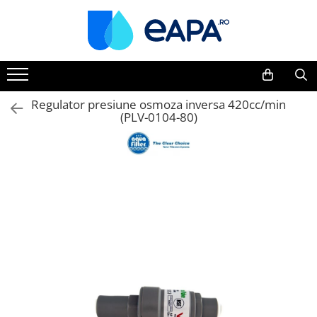
Toate Produsele
Dedurizare
Dedurizator tip Cabinet
Regulator presiune osmoza inversa 420cc/min
(PLV-0104-80)
Dedurizator Simplex
Dedurizator Duplex
Carcase si filtre
Filtre 5"
Filtre 10"
Filtre 20" slim
Filtre Big Blue 10"
Filtre Big Blue 20"
Filtre Cintropur
Sisteme duplex / triplex