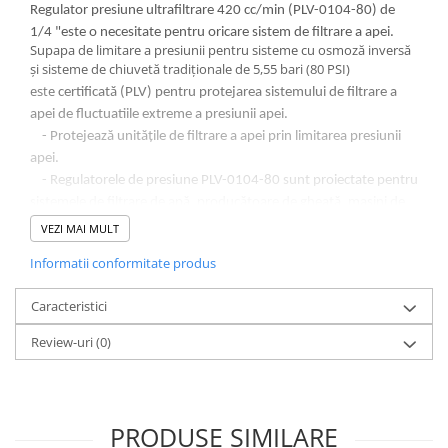
Deferizare cu BIRM
Regulator presiune ultrafiltrare 420 cc/min (PLV-0104-80) de
1/4 "este o necesitate pentru oricare sistem de filtrare a apei.
Zeolit / Turbidex
Supapa de limitare a presiunii pentru sisteme cu osmoză inversă
Carbune Activ
și sisteme de chiuvetă tradiționale de 5,55 bari (80 PSI)
este
certificată (PLV) pentru protejarea sistemului de filtrare a
Filter AG
apei de fluctuatiile extreme a presiunii apei.
Eliminare nitriti / nitrati
- Protejează unitățile de filtrare a apei prin limitarea presiunii
Pompe dozatoare
apei.
- Regulatorele de presiune PLV-0104-80 sunt proiectate pentru
Componente si accesorii
sistemele de filtrare de apă, producătoare de gheață, mașini de
Baterii purificator
cafea etc.
VEZI MAI MULT
Carcase de schimb
Informatii conformitate produs
CARACTERISTICI:
Chei strangere
- carcasă de acetil cu conexiuni speedfit
Caracteristici
Cleme si suporti
- Conexiune de 1/4 ”
- Instalare usoara
Conectori si fitinguri
Review-uri
(0)
-Temperatură maximă de operare: 40 de grade Celsius
Componente filtre
- Garantat pentru 12 luni
Furtun
PRODUSE SIMILARE
Garnituri si oringuri