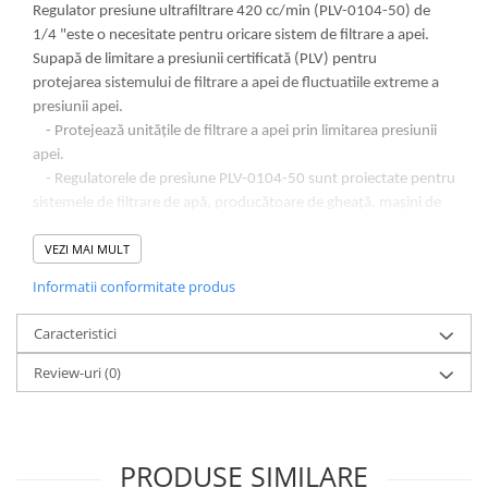
Deferizare cu BIRM
Regulator presiune ultrafiltrare 420 cc/min (PLV-0104-50) de
1/4 "este o necesitate pentru oricare sistem de filtrare a apei.
Zeolit / Turbidex
Supapă de limitare a presiunii certificată (PLV) pentru
Carbune Activ
protejarea
sistemului de filtrare a apei de fluctuatiile extreme a
Filter AG
presiunii apei.
- Protejează unitățile de filtrare a apei prin limitarea presiunii
Eliminare nitriti / nitrati
apei.
Pompe dozatoare
- Regulatorele de presiune PLV-0104-50 sunt proiectate pentru
sistemele de filtrare de apă, producătoare de gheață, mașini de
Componente si accesorii
cafea etc.
Baterii purificator
VEZI MAI MULT
Carcase de schimb
CARACTERISTICI:
Informatii conformitate produs
- carcasă de acetil cu conexiuni speedfit
Chei strangere
- Conexiune de 1/4 ”
Caracteristici
Cleme si suporti
- Instalare usoara
Conectori si fitinguri
- Garantat pentru 12 luni
Review-uri
(0)
Componente filtre
Furtun
PRODUSE SIMILARE
Garnituri si oringuri