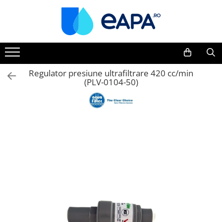
Toate Produsele
Dedurizare
Dedurizator tip Cabinet
Regulator presiune ultrafiltrare 420 cc/min
(PLV-0104-50)
Dedurizator Simplex
Dedurizator Duplex
Carcase si filtre
Filtre 5"
Filtre 10"
Filtre 20" slim
Filtre Big Blue 10"
Filtre Big Blue 20"
Filtre Cintropur
Sisteme duplex / triplex