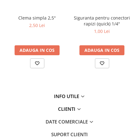
Testere si Masurare
Valve si Automatizari
Clema simpla 2,5"
Siguranta pentru conectori
rapizi (quick) 1/4"
Surse alimentare
2,50 Lei
1,00 Lei
Tub quartz
Rezervoare
ADAUGA IN COS
ADAUGA IN COS
Medii de filtrare
Pompe de presiune
Conectori statie
Contoare si debitmetre
Accesorii diverse
INFO UTILE
Robineti
CLIENTI
DATE COMERCIALE
SUPORT CLIENTI