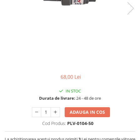
Filtre speciale
Filtre Casnice
Consumabile
Cartuse 5"
Cartuse clasice 10"
Cartuse slim 20"
Cartuse Big Blue 10"
Cartuse Big Blue 20"
68,00 Lei
Seturi de cartuse
IN STOC
Mansoane Cintropur
Durata de livrare:
24 - 48 de ore
Membrane osmoza inversa
Membrana Ultrafiltrare
ADAUGA IN COS
Cartuse In-Line
Cod Produs:
PLV-0104-50
Cartuse diverse
La achizitionarea acestui produs primiti
3
Lei pentru comenzile viitoare