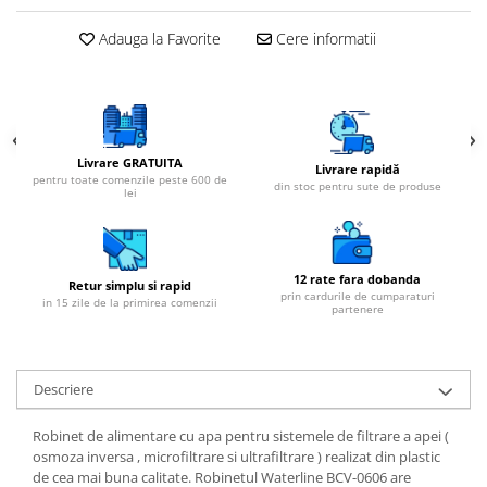
Adauga la Favorite
Cere informatii
Livrare GRATUITA
Livrare rapidă
pentru toate comenzile peste 600 de
din stoc pentru sute de produse
lei
12 rate fara dobanda
Retur simplu si rapid
prin cardurile de cumparaturi
in 15 zile de la primirea comenzii
partenere
Descriere
Robinet de alimentare cu apa pentru sistemele de filtrare a apei (
osmoza inversa , microfiltrare si ultrafiltrare ) realizat din plastic
de cea mai buna calitate. Robinetul Waterline BCV-0606 are