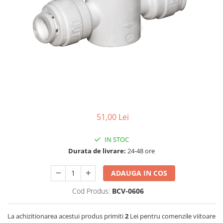
Lampi UV de schimb
Rezervoare
Medii de filtrare
Pompe de presiune
Conectori statie
Contoare si debitmetre
Accesorii diverse
Robineti
51,00 Lei
IN STOC
Durata de livrare:
24-48 ore
ADAUGA IN COS
Cod Produs:
BCV-0606
La achizitionarea acestui produs primiti
2
Lei pentru comenzile viitoare