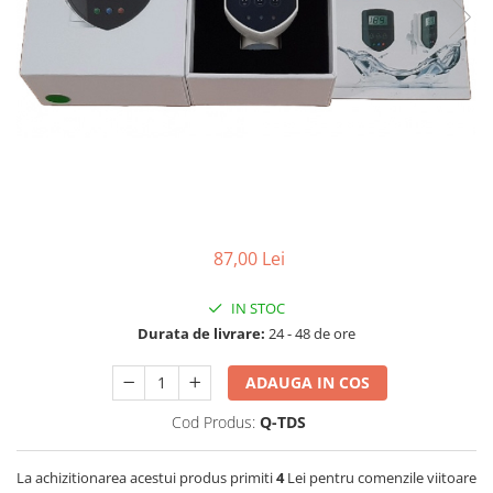
Lampi UV de schimb
Rezervoare
Medii de filtrare
Pompe de presiune
Conectori statie
Contoare si debitmetre
Accesorii diverse
Robineti
87,00 Lei
IN STOC
Durata de livrare:
24 - 48 de ore
ADAUGA IN COS
Cod Produs:
Q-TDS
La achizitionarea acestui produs primiti
4
Lei pentru comenzile viitoare