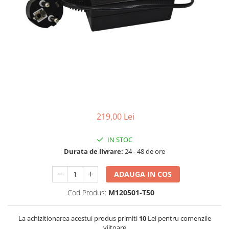
Lampi UV de schimb
Rezervoare
Medii de filtrare
Pompe de presiune
Conectori statie
Contoare si debitmetre
Accesorii diverse
Robineti
219,00 Lei
IN STOC
Durata de livrare:
24 - 48 de ore
ADAUGA IN COS
Cod Produs:
M120501-T50
La achizitionarea acestui produs primiti
10
Lei pentru comenzile
viitoare