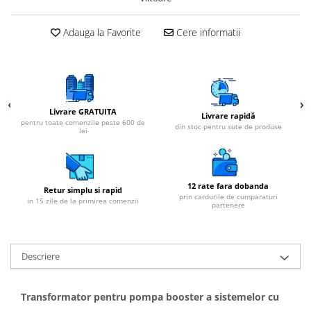
Adauga la Favorite
Cere informatii
Livrare GRATUITA
Livrare rapidă
pentru toate comenzile peste 600 de
din stoc pentru sute de produse
lei
12 rate fara dobanda
Retur simplu si rapid
prin cardurile de cumparaturi
in 15 zile de la primirea comenzii
partenere
Descriere
Transformator pentru pompa booster a sistemelor cu