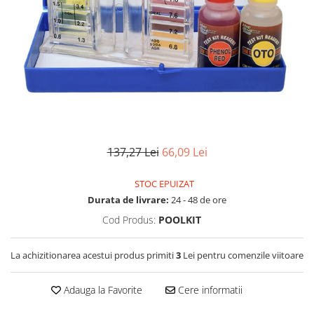
Filtre speciale
Filtre Casnice
Consumabile
Cartuse 5"
Cartuse clasice 10"
Cartuse slim 20"
Cartuse Big Blue 10"
137,27 Lei
66,09 Lei
Cartuse Big Blue 20"
STOC EPUIZAT
Seturi de cartuse
Durata de livrare:
24 - 48 de ore
Mansoane Cintropur
Cod Produs:
POOLKIT
Membrane osmoza inversa
Membrana Ultrafiltrare
La achizitionarea acestui produs primiti
3
Lei pentru comenzile viitoare
Cartuse In-Line
Adauga la Favorite
Cere informatii
Cartuse diverse