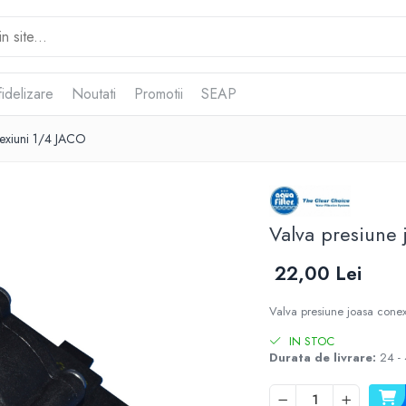
idelizare
Noutati
Promotii
SEAP
nexiuni 1/4 JACO
Valva presiune
22,00 Lei
Valva presiune joasa cone
IN STOC
Durata de livrare:
24 - 