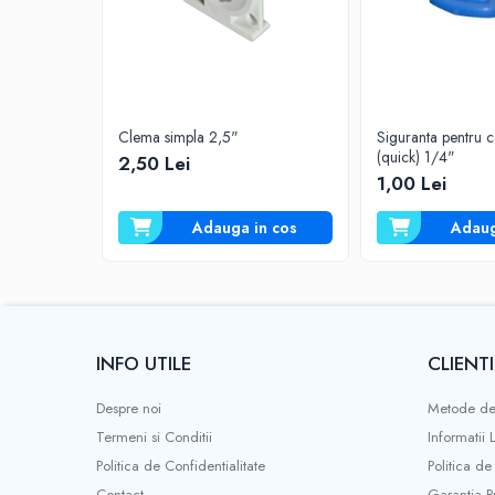
Deferizare cu BIRM
Zeolit / Turbidex
Carbune Activ
Filter AG
Clema simpla 2,5"
Siguranta pentru c
Eliminare nitriti / nitrati
(quick) 1/4"
2,50 Lei
Pompe dozatoare
1,00 Lei
Componente si accesorii
Adauga in cos
Adaug
Baterii purificator
Carcase de schimb
Chei strangere
Cleme si suporti
INFO UTILE
CLIENTI
Conectori si fitinguri
Despre noi
Metode de
Componente filtre
Termeni si Conditii
Informatii 
Furtun
Politica de Confidentialitate
Politica de
Garnituri si oringuri
Contact
Garantia P