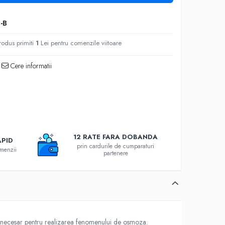
-B
rodus primiti
1
Lei pentru comenzile viitoare
Cere informatii
12 RATE FARA DOBANDA
APID
prin cardurile de cumparaturi
omenzii
partenere
ul necesar pentru realizarea fenomenului de osmoza.