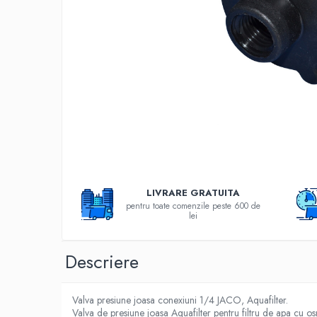
Filtre speciale
Filtre Casnice
Consumabile
Cartuse 5"
Cartuse clasice 10"
Cartuse slim 20"
Cartuse Big Blue 10"
Cartuse Big Blue 20"
Seturi de cartuse
LIVRARE GRATUITA
pentru toate comenzile peste 600 de
Mansoane Cintropur
lei
Membrane osmoza inversa
Membrana Ultrafiltrare
Descriere
Cartuse In-Line
Cartuse diverse
Valva presiune joasa conexiuni 1/4 JACO, Aquafilter.
Valva de presiune joasa Aquafilter pentru filtru de apa cu 