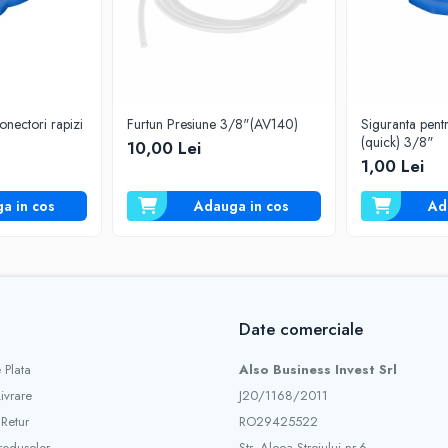
onectori rapizi
Furtun Presiune 3/8"(AV140)
Siguranta pentr
(quick) 3/8"
10,00 Lei
1,00 Lei
a in cos
Adauga in cos
Ad
Date comerciale
 Plata
Also Business Invest Srl
Livrare
J20/1168/2011
 Retur
RO29425522
roduselor
Str. Aleea Streiului nr.6