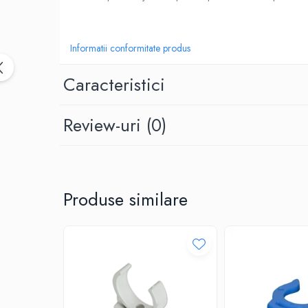
Cartuse atipice
Lampi UV de schimb
Sisteme de filtrare
Informatii conformitate produs
Microfiltrare
Caracteristici
Ultrafiltrare
Sterilizare cu UV
Review-uri
(0)
Dozatoare
Osmoza inversa
Sisteme fara pompa de presiune
Sisteme cu pompa de presiune
Produse similare
Sisteme cu flux direct
Sisteme profesionale
Statii automate
ECOMIX
Deferizare cu Pyrolox