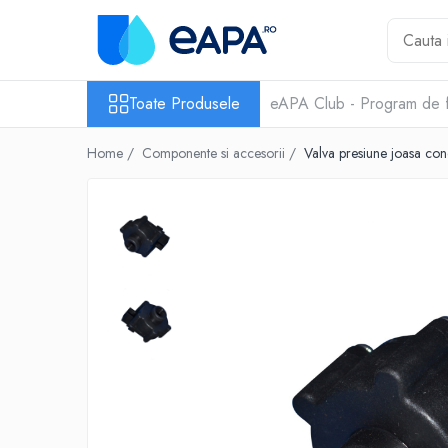
Toate Produsele
Toate Produsele
eAPA Club - Program de f
Dedurizare
Dedurizator tip Cabinet
Home /
Componente si accesorii /
Valva presiune joasa co
Dedurizator Simplex
Dedurizator Duplex
Carcase si filtre
Filtre 5"
Filtre 10"
Filtre 20" slim
Filtre Big Blue 10"
Filtre Big Blue 20"
Filtre Cintropur
Sisteme duplex / triplex