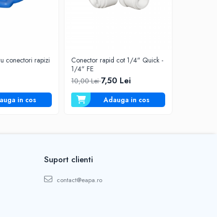
u conectori rapizi
Conector rapid cot 1/4" Quick -
Conector r
1/4" FE
3/8" Quic
7,50 Lei
9,50 Lei
10,00 Lei
auga in cos
Adauga in cos
Suport clienti
contact@eapa.ro