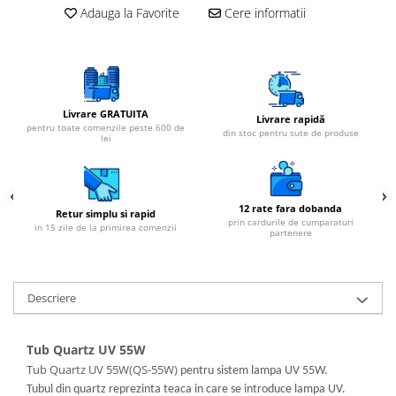
Adauga la Favorite
Cere informatii
Livrare GRATUITA
Livrare rapidă
pentru toate comenzile peste 600 de
din stoc pentru sute de produse
lei
12 rate fara dobanda
Retur simplu si rapid
prin cardurile de cumparaturi
in 15 zile de la primirea comenzii
partenere
Descriere
Tub Quartz UV 55W
Tub Quartz UV 55W(QS-55W)
pentru sistem lampa UV 55W.
Tubul din quartz reprezinta teaca in care se introduce lampa UV.