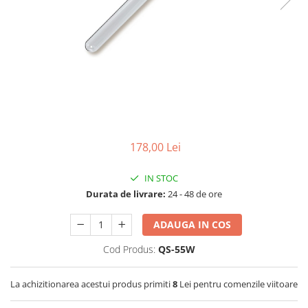
Lampi UV de schimb
Rezervoare
Medii de filtrare
Pompe de presiune
Conectori statie
Contoare si debitmetre
Accesorii diverse
Robineti
178,00 Lei
IN STOC
Durata de livrare:
24 - 48 de ore
ADAUGA IN COS
Cod Produs:
QS-55W
La achizitionarea acestui produs primiti
8
Lei pentru comenzile viitoare