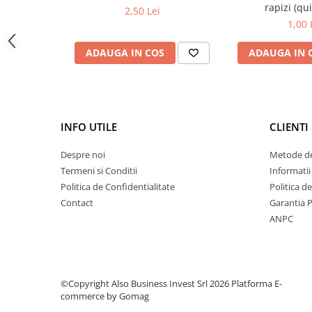
Deferizare cu BIRM
rapizi (qui
2,50 Lei
1,00 
Zeolit / Turbidex
Carbune Activ
ADAUGA IN COS
ADAUGA IN 
Filter AG
3
Debit maxim: 2 m
/h
Dimensiunea rezervorului: 6 "- 10"
Eliminare nitriti / nitrati
Conexiune In/ Out: 3/4”
Pompe dozatoare
Presiune: 2 - 6 bar
INFO UTILE
CLIENTI
Temperatura de lucru: 5 - 45 ° C
Componente si accesorii
Baterii purificator
Despre noi
Metode de
Termeni si Conditii
Informatii
Carcase de schimb
Politica de Confidentialitate
Politica d
Chei strangere
Contact
Garantia 
Cleme si suporti
ANPC
Conectori si fitinguri
Componente filtre
Furtun
©Copyright Also Business Invest Srl 2026
Platforma E-
commerce by Gomag
Garnituri si oringuri