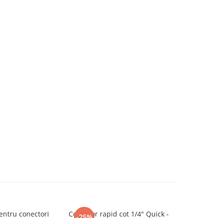
entru conectori
Conector rapid cot 1/4" Quick -
Conector r
-25%