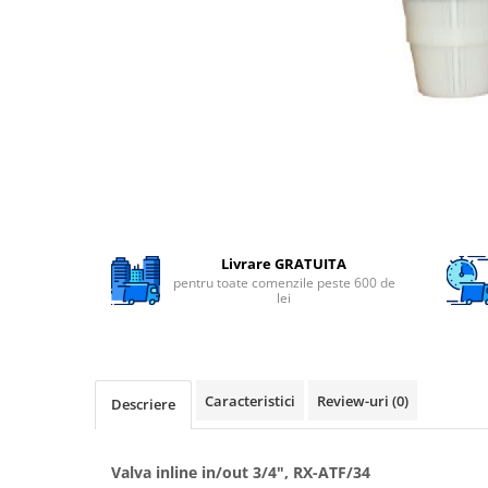
Filtre speciale
Filtre Casnice
Consumabile
Cartuse 5"
Cartuse clasice 10"
Cartuse slim 20"
Cartuse Big Blue 10"
Cartuse Big Blue 20"
Livrare GRATUITA
pentru toate comenzile peste 600 de
Seturi de cartuse
lei
Mansoane Cintropur
Membrane osmoza inversa
Membrana Ultrafiltrare
Caracteristici
Review-uri
(0)
Descriere
Cartuse In-Line
Cartuse diverse
Valva inline in/out 3/4", RX-ATF/34