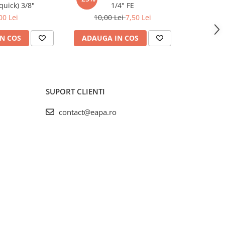
(quick) 3/8"
1/4" FE
00 Lei
10,00 Lei
7,50 Lei
N COS
ADAUGA IN COS
ADAUG
SUPORT CLIENTI
contact@eapa.ro