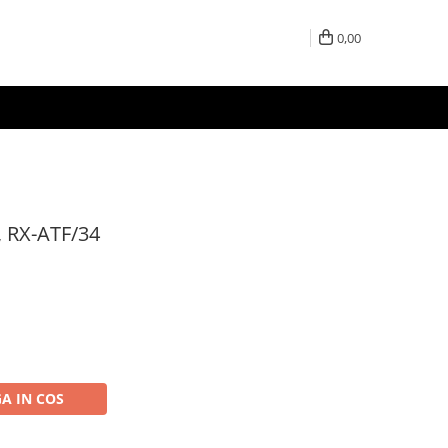
0,00
", RX-ATF/34
A IN COS