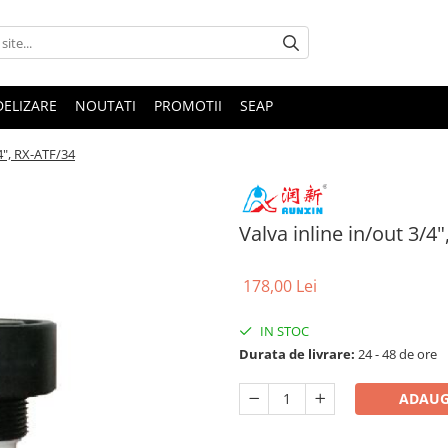
DELIZARE
NOUTATI
PROMOTII
SEAP
/4", RX-ATF/34
Valva inline in/out 3/4
178,00 Lei
IN STOC
Durata de livrare:
24 - 48 de ore
ADAUG