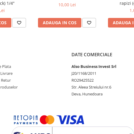
ck) 1/4"
rapizi 
10,00 Lei
Lei
1,
COS
ADAUGA IN COS
ADAUGA I
DATE COMERCIALE
 Plata
Also Business Invest Srl
 Livrare
J20/1168/2011
e Retur
RO29425522
Produselor
Str. Aleea Streiului nr.6
Deva, Hunedoara