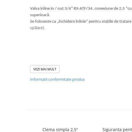
Cartuse atipice
Valva inline in / out 3/4" RX-ATF/34, conexiune de 2,5 "cu 
Lampi UV de schimb
superioară.
Sisteme de filtrare
Se foloseste ca „închidere înlinie” pentru stațiile de tratare
Microfiltrare
spălare).
Ultrafiltrare
Sterilizare cu UV
Dozatoare
Osmoza inversa
VEZI MAI MULT
Sisteme fara pompa de presiune
Informatii conformitate produs
Sisteme cu pompa de presiune
Sisteme cu flux direct
Sisteme profesionale
Statii automate
ECOMIX
Deferizare cu Pyrolox
Clema simpla 2,5"
Siguranta pent