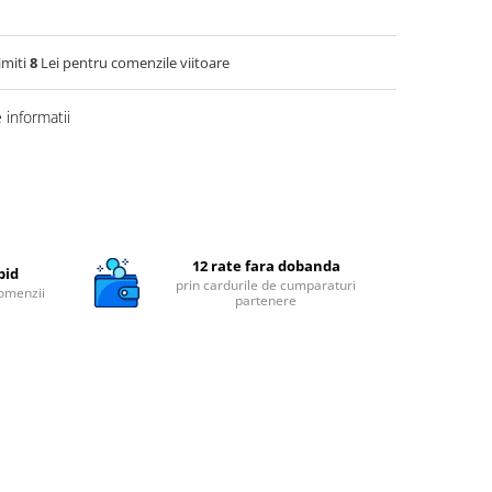
imiti
8
Lei pentru comenzile viitoare
informatii
12 rate fara dobanda
pid
prin cardurile de cumparaturi
comenzii
partenere