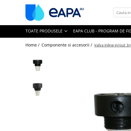
Toate Produsele
TOATE PRODUSELE
EAPA CLUB - PROGRAM DE FI
Dedurizare
Dedurizator tip Cabinet
Home /
Componente si accesorii /
Valva inline in/out 3
Dedurizator Simplex
Dedurizator Duplex
Carcase si filtre
Filtre 5"
Filtre 10"
Filtre 20" slim
Filtre Big Blue 10"
Filtre Big Blue 20"
Filtre Cintropur
Sisteme duplex / triplex