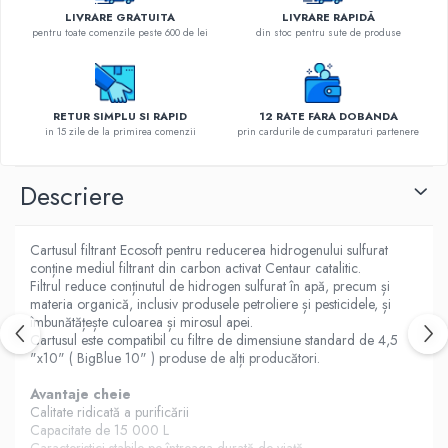
LIVRARE GRATUITA
LIVRARE RAPIDĂ
pentru toate comenzile peste 600 de lei
din stoc pentru sute de produse
RETUR SIMPLU SI RAPID
12 RATE FARA DOBANDA
in 15 zile de la primirea comenzii
prin cardurile de cumparaturi partenere
Descriere
Cartusul filtrant Ecosoft pentru reducerea hidrogenului sulfurat
conține mediul filtrant din carbon activat Centaur catalitic.
Filtrul reduce conținutul de hidrogen sulfurat în apă, precum și
materia organică, inclusiv produsele petroliere și pesticidele, și
îmbunătățește culoarea și mirosul apei.
Cartusul este compatibil cu filtre de dimensiune standard de 4,5
"x10" ( BigBlue 10" ) produse de alți producători.
Avantaje cheie
Calitate ridicată a purificării
Capacitate de 15 000 L
Caracteristici stabile pe întreaga durată de viață