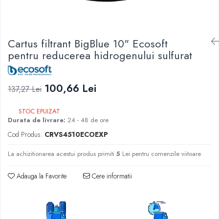
Lampi UV de schimb
Rezervoare
Medii de filtrare
Cartus filtrant BigBlue 10" Ecosoft
Pompe de presiune
pentru reducerea hidrogenului sulfurat
Conectori statie
Contoare si debitmetre
100,66 Lei
Accesorii diverse
137,27 Lei
Robineti
STOC EPUIZAT
Durata de livrare:
24 - 48 de ore
Cod Produs:
CRVS4510ECOEXP
La achizitionarea acestui produs primiti
5
Lei pentru comenzile viitoare
Adauga la Favorite
Cere informatii