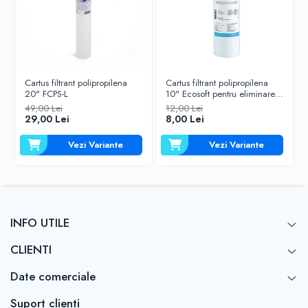
Cartus filtrant polipropilena
Cartus filtrant polipropilena
20" FCPS-L
10" Ecosoft pentru eliminarea
sedimentelor
49,00 Lei
12,00 Lei
29,00 Lei
8,00 Lei
Vezi Variante
Vezi Variante
INFO UTILE
CLIENTI
Date comerciale
Suport clienti