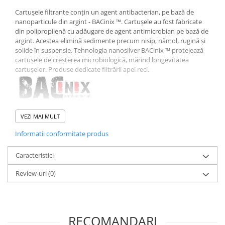
Cartușele filtrante conțin un agent antibacterian, pe bază de
nanoparticule din argint - BACinix ™. Cartușele au fost fabricate
din polipropilenă cu adăugare de agent antimicrobian pe bază de
argint. Acestea elimină sedimente precum nisip, nămol, rugină și
solide în suspensie. Tehnologia nanosilver BACinix ™ protejează
cartușele de creșterea microbiologică, mărind longevitatea
cartușelor. Produse dedicate filtrării apei reci.
Material cartuș: Polipropilenă
VEZI MAI MULT
Presiunea de lucru a cartușului: 6 bari (90 psi)
Intervalul temperaturii sistemului de apă: 2 - 23 ° C (35 - 73,4 ° F)
Informatii conformitate produs
Dimensiuni : 9 7/8” x 2 1/2” (25 cm x 6,5 cm)
Microni [μ] : 5 ; 20
Caracteristici
Perioada inlocuire : 3 - 6 luni
Review-uri
(0)
RECOMANDARI