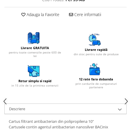
Adauga la Favorite
Cere informatii
Livrare GRATUITA
Livrare rapidă
pentru toate comenzile peste 600 de
din stoc pentru sute de produse
lei
12 rate fara dobanda
Retur simplu si rapid
prin cardurile de cumparaturi
in 15 zile de la primirea comenzii
partenere
Descriere
Cartus filtrant antibacterian din polipropilena 10"
Cartusele contin agentul antibacterian nanosilver BACinix