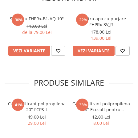
Set filtru FHPRx-B1-AQ 10"
Set filtru apa cu purjare
-30%
-22%
FHPRx-3V_R
113,00 Lei
178,00 Lei
de la 79,00 Lei
139,00 Lei
VEZI VARIANTE
VEZI VARIANTE
PRODUSE SIMILARE
Cartus filtrant polipropilena
Cartus filtrant polipropilena
-41%
-33%
20" FCPS-L
10" Ecosoft pentru
eliminarea sedimentelor
49,00 Lei
12,00 Lei
29,00 Lei
8,00 Lei