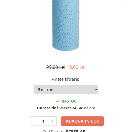
Lampi UV de schimb
Rezervoare
Medii de filtrare
Pompe de presiune
Conectori statie
Contoare si debitmetre
Accesorii diverse
Robineti
29,00 Lei
18,00 Lei
Finete filtrare
:
IN STOC
Durata de livrare:
24 - 48 de ore
ADAUGA IN COS
Cod Produs:
FCPS5-AB