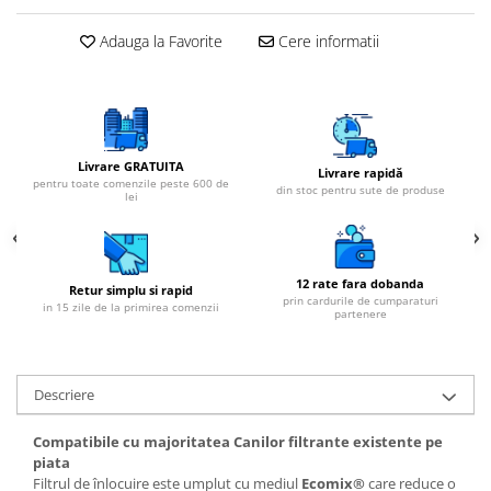
Adauga la Favorite
Cere informatii
Livrare GRATUITA
Livrare rapidă
pentru toate comenzile peste 600 de
din stoc pentru sute de produse
lei
12 rate fara dobanda
Retur simplu si rapid
prin cardurile de cumparaturi
in 15 zile de la primirea comenzii
partenere
Descriere
Compatibile cu majoritatea Canilor filtrante existente pe
piata
Filtrul de înlocuire este umplut cu mediul
Ecomix®
care reduce o