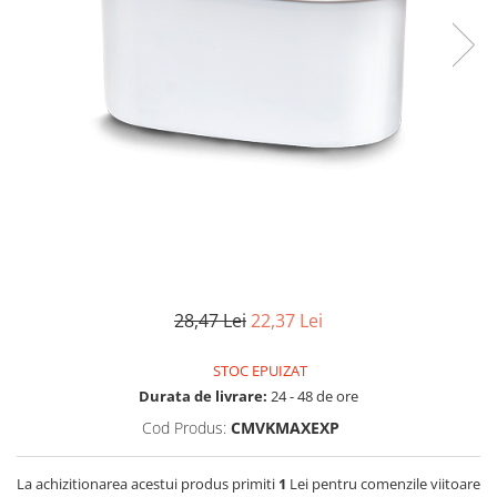
Lampi UV de schimb
Rezervoare
Medii de filtrare
Pompe de presiune
Conectori statie
Contoare si debitmetre
Accesorii diverse
Robineti
28,47 Lei
22,37 Lei
STOC EPUIZAT
Durata de livrare:
24 - 48 de ore
Cod Produs:
CMVKMAXEXP
La achizitionarea acestui produs primiti
1
Lei pentru comenzile viitoare