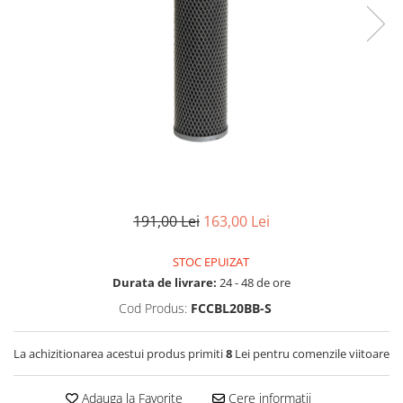
Filtre speciale
Filtre Casnice
Consumabile
Cartuse 5"
Cartuse clasice 10"
Cartuse slim 20"
Cartuse Big Blue 10"
Cartuse Big Blue 20"
191,00 Lei
163,00 Lei
Seturi de cartuse
STOC EPUIZAT
Mansoane Cintropur
Durata de livrare:
24 - 48 de ore
Membrane osmoza inversa
Cod Produs:
FCCBL20BB-S
Membrana Ultrafiltrare
Cartuse In-Line
La achizitionarea acestui produs primiti
8
Lei pentru comenzile viitoare
Cartuse diverse
Adauga la Favorite
Cere informatii