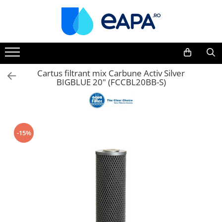
Toate Produsele
Dedurizare
Dedurizator tip Cabinet
Cartus filtrant mix Carbune Activ Silver
BIGBLUE 20" (FCCBL20BB-S)
Dedurizator Simplex
Dedurizator Duplex
Carcase si filtre
Filtre 5"
-15%
Filtre 10"
Filtre 20" slim
Filtre Big Blue 10"
Filtre Big Blue 20"
Filtre Cintropur
Sisteme duplex / triplex