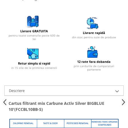
Cartuse atipice
Lampi UV de schimb
Sisteme de filtrare
Microfiltrare
Livrare GRATUITA
Livrare rapidă
Ultrafiltrare
pentru toate comenzile peste 600 de
din stoc pentru sute de produse
lei
Sterilizare cu UV
Dozatoare
Osmoza inversa
12 rate fara dobanda
Retur simplu si rapid
prin cardurile de cumparaturi
in 15 zile de la primirea comenzii
Sisteme fara pompa de presiune
partenere
Sisteme cu pompa de presiune
Sisteme cu flux direct
Descriere
Sisteme profesionale
Cartus filtrant mix Carbune Activ Silver BIGBLUE
Statii automate
10'(FCCBL10BB-S)
ECOMIX
Deferizare cu Pyrolox