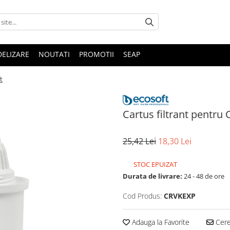
DELIZARE
NOUTATI
PROMOTII
SEAP
t
Cartus filtrant pentru
25,42 Lei
18,30 Lei
STOC EPUIZAT
Durata de livrare:
24 - 48 de ore
Cod Produs:
CRVKEXP
Adauga la Favorite
Cere 