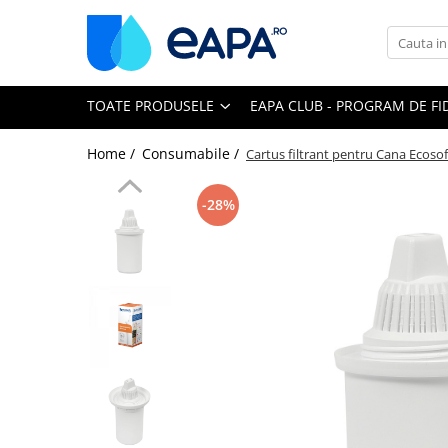
Toate Produsele
TOATE PRODUSELE
EAPA CLUB - PROGRAM DE FI
Dedurizare
Dedurizator tip Cabinet
Home /
Consumabile /
Cartus filtrant pentru Cana Ecosof
Dedurizator Simplex
Dedurizator Duplex
-28%
Carcase si filtre
Filtre 5"
Filtre 10"
Filtre 20" slim
Filtre Big Blue 10"
Filtre Big Blue 20"
Filtre Cintropur
Sisteme duplex / triplex