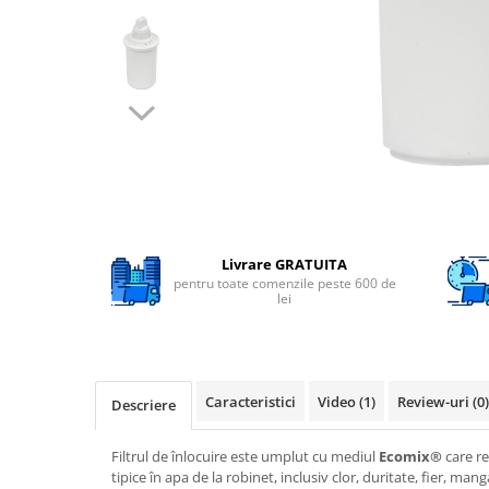
Filtre speciale
Filtre Casnice
Consumabile
Cartuse 5"
Cartuse clasice 10"
Cartuse slim 20"
Cartuse Big Blue 10"
Cartuse Big Blue 20"
Livrare GRATUITA
pentru toate comenzile peste 600 de
Seturi de cartuse
lei
Mansoane Cintropur
Membrane osmoza inversa
Membrana Ultrafiltrare
Caracteristici
Video
(1)
Review-uri
(0)
Descriere
Cartuse In-Line
Filtrul de înlocuire este umplut cu mediul
Ecomix®
care re
Cartuse diverse
tipice în apa de la robinet, inclusiv clor, duritate, fier, ma