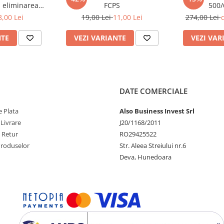
u eliminarea
FCPS
500/
telor
8,00 Lei
19,00 Lei
11,00 Lei
274,00 Lei
d
nismul uman
NTE
VEZI VARIANTE
VEZI VAR
ei
diferent de volumul de apă
DATE COMERCIALE
 Plata
Also Business Invest Srl
 Livrare
J20/1168/2011
e Retur
RO29425522
n apă, scuturându-l pentru a lăsa
Produselor
Str. Aleea Streiului nr.6
Deva, Hunedoara
icată