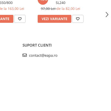
650/800
SL240
poliester
F
e la 163,00 Lei
97,00 Lei
de la 82,00 Lei
199,0
IANTE
VEZI VARIANTE
VEZI 
SUPORT CLIENTI
contact@eapa.ro