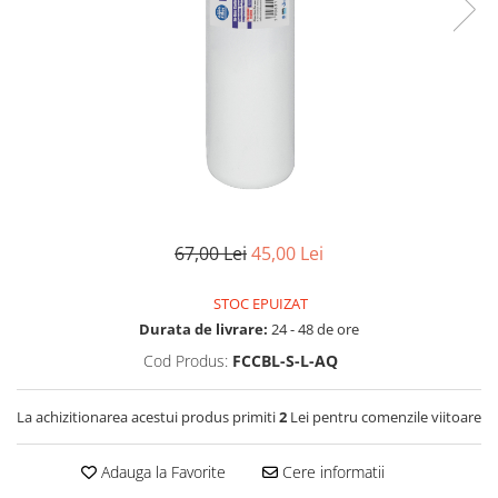
Lampi UV de schimb
Rezervoare
Medii de filtrare
Pompe de presiune
Conectori statie
Contoare si debitmetre
Accesorii diverse
Robineti
67,00 Lei
45,00 Lei
STOC EPUIZAT
Durata de livrare:
24 - 48 de ore
Cod Produs:
FCCBL-S-L-AQ
La achizitionarea acestui produs primiti
2
Lei pentru comenzile viitoare
Adauga la Favorite
Cere informatii