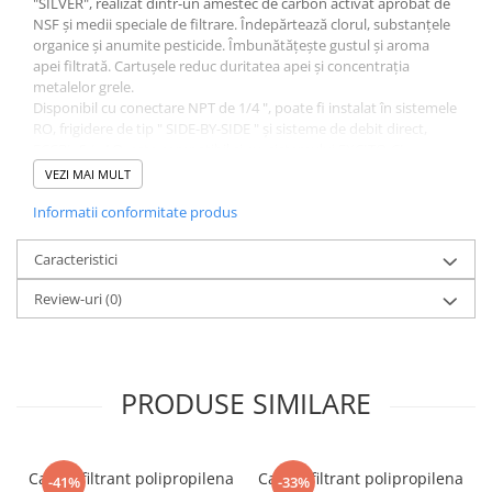
"SILVER", realizat dintr-un amestec de carbon activat aprobat de
NSF și medii speciale de filtrare. Îndepărtează clorul, substanțele
organice și anumite pesticide. Îmbunătățește gustul și aroma
apei filtrată. Cartușele reduc duritatea apei și concentrația
metalelor grele.
Disponibil cu conectare NPT de 1/4 ", poate fi instalat în sistemele
RO, frigidere de tip " SIDE-BY-SIDE " și sisteme de debit direct,
FCCBL-S-L-AQ este compatibil si cu sistemului EXCITO-CL.
VEZI MAI MULT
Dimensiuni disponibile: 2,5 "x 12"
Temperatura de lucru: 2 ° C - 45 ° C
Informatii conformitate produs
Longevitate: 6 - 12 luni (în funcție de calitatea apei de alimentare).
Caracteristici
Review-uri
(0)
PRODUSE SIMILARE
Cartus filtrant polipropilena
Cartus filtrant polipropilena
-41%
-33%