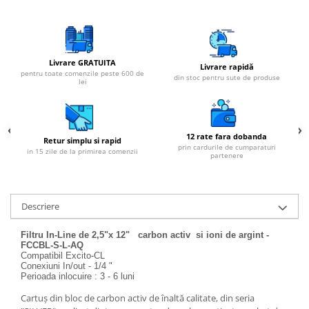
Livrare GRATUITA
Livrare rapidă
pentru toate comenzile peste 600 de
din stoc pentru sute de produse
lei
12 rate fara dobanda
Retur simplu si rapid
prin cardurile de cumparaturi
in 15 zile de la primirea comenzii
partenere
Descriere
Filtru In-Line de 2,5"x 12" carbon activ si ioni de argint -
FCCBL-S-L-AQ
Compatibil Excito-CL
Conexiuni In/out - 1/4 "
Perioada inlocuire : 3 - 6 luni
Cartuș din bloc de carbon activ de înaltă calitate, din seria