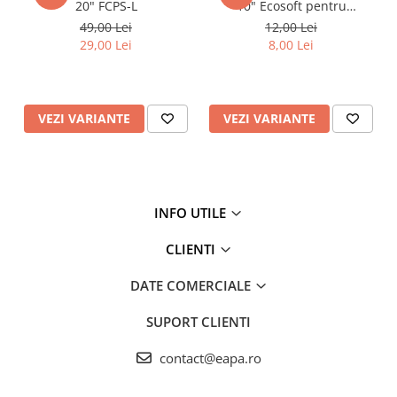
20" FCPS-L
10" Ecosoft pentru
eliminarea sedimentelor
49,00 Lei
12,00 Lei
29,00 Lei
8,00 Lei
VEZI VARIANTE
VEZI VARIANTE
INFO UTILE
CLIENTI
DATE COMERCIALE
SUPORT CLIENTI
contact@eapa.ro