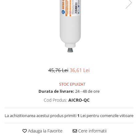
Lampi UV de schimb
Rezervoare
Medii de filtrare
Pompe de presiune
Conectori statie
Contoare si debitmetre
Accesorii diverse
Robineti
45,76 Lei
36,61 Lei
STOC EPUIZAT
Durata de livrare:
24 - 48 de ore
Cod Produs:
AICRO-QC
La achizitionarea acestui produs primiti
1
Lei pentru comenzile viitoare
Adauga la Favorite
Cere informatii