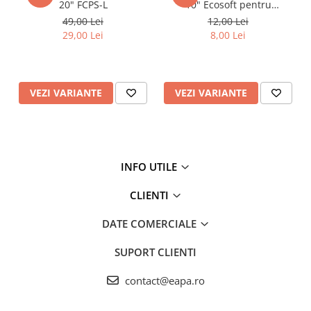
20" FCPS-L
10" Ecosoft pentru
eliminarea sedimentelor
49,00 Lei
12,00 Lei
29,00 Lei
8,00 Lei
VEZI VARIANTE
VEZI VARIANTE
INFO UTILE
CLIENTI
DATE COMERCIALE
SUPORT CLIENTI
contact@eapa.ro