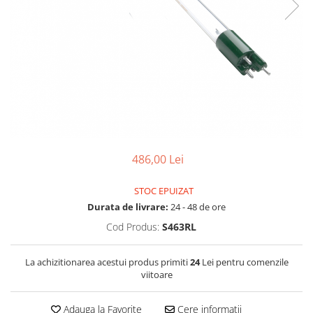
Filtre speciale
Filtre Casnice
Consumabile
Cartuse 5"
Cartuse clasice 10"
Cartuse slim 20"
Cartuse Big Blue 10"
486,00 Lei
Cartuse Big Blue 20"
Seturi de cartuse
STOC EPUIZAT
Mansoane Cintropur
Durata de livrare:
24 - 48 de ore
Cod Produs:
S463RL
Membrane osmoza inversa
Membrana Ultrafiltrare
La achizitionarea acestui produs primiti
24
Lei pentru comenzile
Cartuse In-Line
viitoare
Cartuse diverse
Adauga la Favorite
Cere informatii