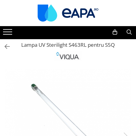
Toate Produsele
Dedurizare
Dedurizator tip Cabinet
Lampa UV Sterilight S463RL pentru S5Q
Dedurizator Simplex
Dedurizator Duplex
Carcase si filtre
Filtre 5"
Filtre 10"
Filtre 20" slim
Filtre Big Blue 10"
Filtre Big Blue 20"
Filtre Cintropur
Sisteme duplex / triplex