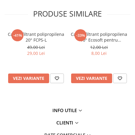
Testere si Masurare
PRODUSE SIMILARE
Valve si Automatizari
Surse alimentare
Tub quartz
Cartus filtrant polipropilena
Cartus filtrant polipropilena
-41%
-33%
20" FCPS-L
10" Ecosoft pentru
Rezervoare
eliminarea sedimentelor
49,00 Lei
12,00 Lei
Medii de filtrare
29,00 Lei
8,00 Lei
Pompe de presiune
Conectori statie
VEZI VARIANTE
VEZI VARIANTE
Contoare si debitmetre
Accesorii diverse
Robineti
INFO UTILE
CLIENTI