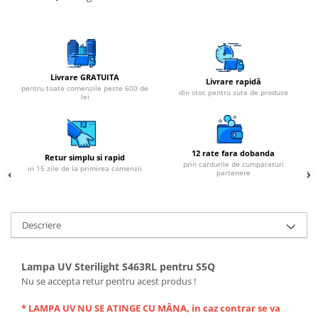
Cartuse atipice
Lampi UV de schimb
Sisteme de filtrare
Microfiltrare
Livrare GRATUITA
Livrare rapidă
Ultrafiltrare
pentru toate comenzile peste 600 de
din stoc pentru sute de produse
lei
Sterilizare cu UV
Dozatoare
Osmoza inversa
12 rate fara dobanda
Retur simplu si rapid
prin cardurile de cumparaturi
in 15 zile de la primirea comenzii
Sisteme fara pompa de presiune
partenere
Sisteme cu pompa de presiune
Sisteme cu flux direct
Descriere
Sisteme profesionale
Statii automate
Lampa UV Sterilight S463RL pentru S5Q
ECOMIX
Nu se accepta retur pentru acest produs !
Deferizare cu Pyrolox
* LAMPA UV NU SE ATINGE CU MÂNA, in caz contrar se va