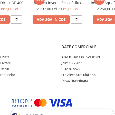
 Direct DF-400
osmoza inversa Ecosoft flux
inversa Aquafi
direct Robust Mini
pompa
.882,00 Lei
2.797,00 Lei
2.085,00 Lei
2.250,00 L
COS
ADAUGA IN COS
ADAUGA I
i aroma imbunatatita
e aer etc.) vor fi protejate
DATE COMERCIALE
 efectiv până la 7 L)
ețeaua de alimentare cu apă
 Plata
Also Business Invest Srl
 filtrului
 Livrare
J20/1168/2011
e Retur
RO29425522
ni
Produselor
Str. Aleea Streiului nr.6
i
Deva, Hunedoara
uieste la 12 - 24 luni
i
ate să reducă sedimentele (rugină,
ne, precum și materii organice.
 inversă, care la nivel