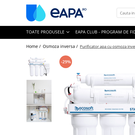
Toate Produsele
TOATE PRODUSELE
EAPA CLUB - PROGRAM DE FI
Dedurizare
Dedurizator tip Cabinet
Home /
Osmoza inversa /
Purificator apa cu osmoza inver
Dedurizator Simplex
Dedurizator Duplex
-29%
Carcase si filtre
Filtre 5"
Filtre 10"
Filtre 20" slim
Filtre Big Blue 10"
Filtre Big Blue 20"
Filtre Cintropur
Sisteme duplex / triplex