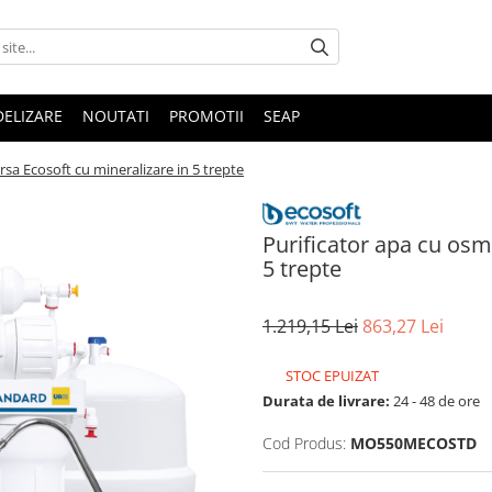
DELIZARE
NOUTATI
PROMOTII
SEAP
sa Ecosoft cu mineralizare in 5 trepte
Purificator apa cu osm
5 trepte
1.219,15 Lei
863,27 Lei
STOC EPUIZAT
Durata de livrare:
24 - 48 de ore
Cod Produs:
MO550MECOSTD