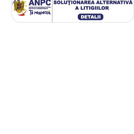
iv bacterii și viruși. Apa
re corectează simultan compoziția
. Ea face gustul apei și
.
ului :
 ml