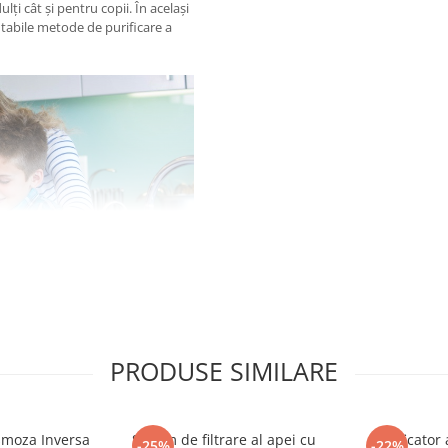
i cât și pentru copii. În același
ntabile metode de purificare a
ard
PRODUSE SIMILARE
ajă de nucă de cocos inclus
Osmoza Inversa
Sistem de filtrare al apei cu
Purificator
-25%
-22%