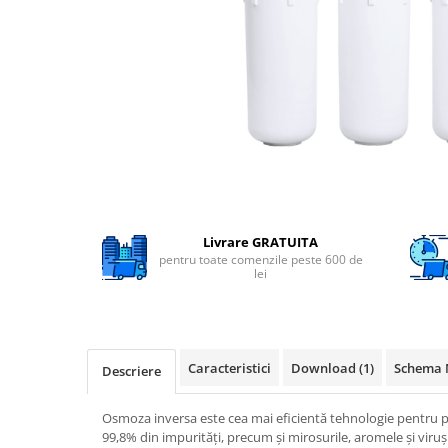
Filtre speciale
Filtre Casnice
Consumabile
Cartuse 5"
Cartuse clasice 10"
Cartuse slim 20"
Cartuse Big Blue 10"
Cartuse Big Blue 20"
Livrare GRATUITA
pentru toate comenzile peste 600 de
Seturi de cartuse
lei
Mansoane Cintropur
Membrane osmoza inversa
Membrana Ultrafiltrare
Caracteristici
Download (1)
Schema 
Descriere
Cartuse In-Line
Osmoza inversa este cea mai eficientă tehnologie pentru p
Cartuse diverse
99,8% din impurități, precum și mirosurile, aromele și viruși