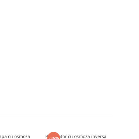
 apa cu osmoza
Purificator cu osmoza inversa
Purificato
-35%
-28%