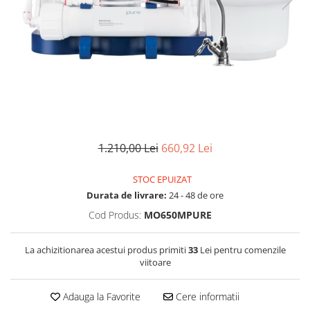
Filtre speciale
Filtre Casnice
Consumabile
Cartuse 5"
Cartuse clasice 10"
Cartuse slim 20"
Cartuse Big Blue 10"
1.210,00 Lei
660,92 Lei
Cartuse Big Blue 20"
STOC EPUIZAT
Seturi de cartuse
Durata de livrare:
24 - 48 de ore
Mansoane Cintropur
Cod Produs:
MO650MPURE
Membrane osmoza inversa
Membrana Ultrafiltrare
La achizitionarea acestui produs primiti
33
Lei pentru comenzile
viitoare
Cartuse In-Line
Cartuse diverse
Adauga la Favorite
Cere informatii