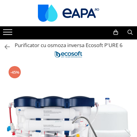
Toate Produsele
Dedurizare
Dedurizator tip Cabinet
Purificator cu osmoza inversa Ecosoft P'URE 6
Dedurizator Simplex
Dedurizator Duplex
Carcase si filtre
-45%
Filtre 5"
Filtre 10"
Filtre 20" slim
Filtre Big Blue 10"
Filtre Big Blue 20"
Filtre Cintropur
Sisteme duplex / triplex