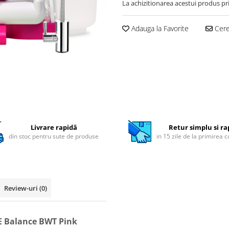
La achizitionarea acestui produs pr
Adauga la Favorite
Cere 
Livrare rapidă
Retur simplu si ra
din stoc pentru sute de produse
in 15 zile de la primirea 
Review-uri
(0)
RE Balance BWT Pink