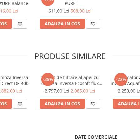
 P'URE Balance
PURE
16,00 Lei
611,00 Lei
508,00 Lei
COS
ADAUGA IN COS
PRODUSE SIMILARE
Osmoza Inversa
Sistem de filtrare al apei cu
Purificator
-25%
-22%
 Direct DF-400
osmoza inversa Ecosoft flux
inversa Aquafi
direct Robust Mini
pompa
.882,00 Lei
2.797,00 Lei
2.085,00 Lei
2.250,00 L
COS
ADAUGA IN COS
ADAUGA I
i conferă și un gust plăcut,
DATE COMERCIALE
ratura apei la intrare 20°C,