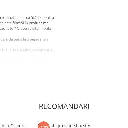
la robinetul din bucătărie, pentru
pa este filtrată în profunzime,
Rezultatul? O apă curată, moale,
.
dării de până la 5 persoane și
ă la 20.000 de litri de apă anual,
RECOMANDARI
 schimb Osmoza
Pompa de presiune booster
-17%