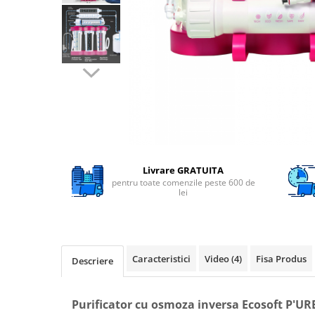
Filtre speciale
Filtre Casnice
Consumabile
Cartuse 5"
Cartuse clasice 10"
Cartuse slim 20"
Cartuse Big Blue 10"
Cartuse Big Blue 20"
Livrare GRATUITA
pentru toate comenzile peste 600 de
Seturi de cartuse
lei
Mansoane Cintropur
Membrane osmoza inversa
Membrana Ultrafiltrare
Caracteristici
Video
(4)
Fisa Produs
Descriere
Cartuse In-Line
Cartuse diverse
Purificator cu osmoza inversa Ecosoft P'U