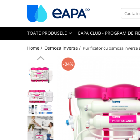
Toate Produsele
TOATE PRODUSELE
EAPA CLUB - PROGRAM DE FI
Dedurizare
Dedurizator tip Cabinet
Home /
Osmoza inversa /
Purificator cu osmoza inversa 
Dedurizator Simplex
Dedurizator Duplex
-34%
Carcase si filtre
Filtre 5"
Filtre 10"
Filtre 20" slim
Filtre Big Blue 10"
Filtre Big Blue 20"
Filtre Cintropur
Sisteme duplex / triplex