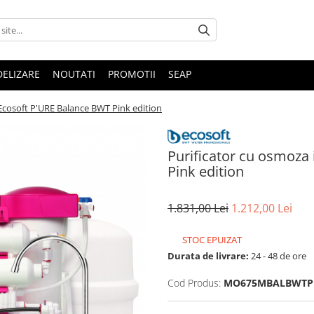
DELIZARE
NOUTATI
PROMOTII
SEAP
Ecosoft P'URE Balance BWT Pink edition
Purificator cu osmoza
Pink edition
1.831,00 Lei
1.212,00 Lei
STOC EPUIZAT
Durata de livrare:
24 - 48 de ore
Cod Produs:
MO675MBALBWTP