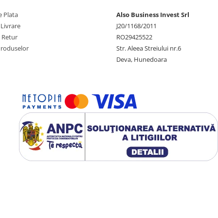
și un consum mediu pentru o
 Plata
Also Business Invest Srl
poate scădea ușor, iar vara poate
 Livrare
J20/1168/2011
ai mult), concentrația de
e Retur
RO29425522
.
Produselor
Str. Aleea Streiului nr.6
Deva, Hunedoara