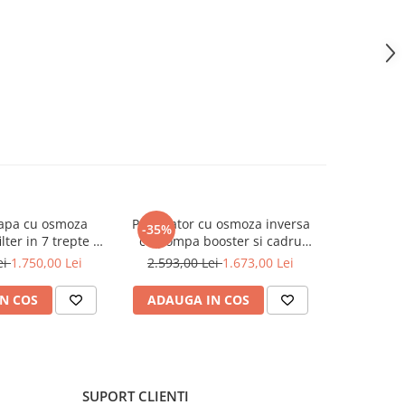
 apa cu osmoza
Purificator cu osmoza inversa
Purificato
-35%
-28%
lter in 7 trepte si
cu pompa booster si cadru
Ecosoft 
 booster
metalic Ecosoft P'URE Balance
75GPD cu
ei
1.750,00 Lei
2.593,00 Lei
1.673,00 Lei
1.983,0
ca
N COS
ADAUGA IN COS
ADAUG
SUPORT CLIENTI