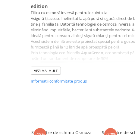
Cartuse atipice
edition
Lampi UV de schimb
Filtru cu osmoză inversă pentru locuința ta
Asigură-ți accesul nelimitat la apă pură și sigură, direct de 
Sisteme de filtrare
tine și familia ta. Datorită tehnologiei de osmoză inversă, a
Microfiltrare
eliminând impuritățile, bacteriile și substanțele nedorite. 
ideală pentru consum zilnic și sigură chiar și pentru cei mici
Ultrafiltrare
Acest sistem de filtrare este proiectat special pentru gospo
Sterilizare cu UV
furnizează până la 12 litri de apă proaspătă pe oră.
Prin tehnologia eco-friendly
AquaGreen
, economisești pân
Dozatoare
având un randament de recuperare de 50%.
Osmoza inversa
VEZI MAI MULT
Sisteme fara pompa de presiune
Informatii conformitate produs
Sisteme cu pompa de presiune
Sisteme cu flux direct
Sisteme profesionale
Statii automate
ECOMIX
Deferizare cu Pyrolox
Set 5 filtre de schimb Osmoza
Set 6 filtre de
-18%
-22%