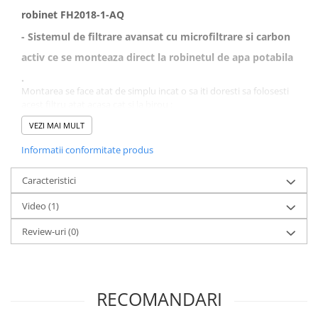
robinet FH2018-1-AQ
- Sistemul de filtrare avansat cu microfiltrare si carbon
activ ce se monteaza direct la robinetul de apa potabila
.
Montarea se face atat de simplu incat o sa iti doresti sa folosesti
acest filtru atat acasa cat si la birou :
1. Selectezi unul din cele 10 inele adaptoare incluse in pachet
VEZI MAI MULT
2. Fixezi inelul adaptor la robinetul tau
3. Montezi filtrul
Informatii conformitate produs
Caracteristici
Video
(1)
Review-uri
(0)
CARACTERISTICILE PRODUSULUI
RECOMANDARI
• Sistem avansat de filtrare a apei potabile care funcționează cu
apă de la robinet