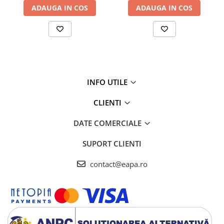
ADAUGA IN COS
ADAUGA IN COS
Dimensiunea produsului: 172 x 68 x 68 mm
Cartuș de înlocuire : FC2018-2-AQ
Durata de viata cartus : 3 - 6 luni
Sursa de apă: Apă de retea
Precizia filtrării: 0,01 microni
Metode de filtrare: Filtrare fizică
Presiune adecvată: 0,1-0,4MPA
Temperatură adecvată: 5 ~ 45 ° C
INFO UTILE
Fluxul de apă pura: 1.5-2.5L/min
CLIENTI
DATE COMERCIALE
SUPORT CLIENTI
contact@eapa.ro