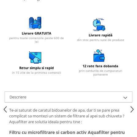
Livrare GRATUITA
Livrare rapidă
pentru toate comenzile peste 600 de
din stoc pentru sute de produse
lei
12 rate fara dobanda
Retur simplu si rapid
prin cardurile de cumparaturi
in 15 zile de la primirea comenzii
partenere
Descriere
Te-ai saturat de caratul bidoanelor de apa, dar ti se pare prea
complicat sa montezi un sistem de filtrare al apei sub chiuveta ?
Aquafilter are solutia ideala pentru tine :
Filtru cu microfiltrare si carbon activ Aquafilter pentru