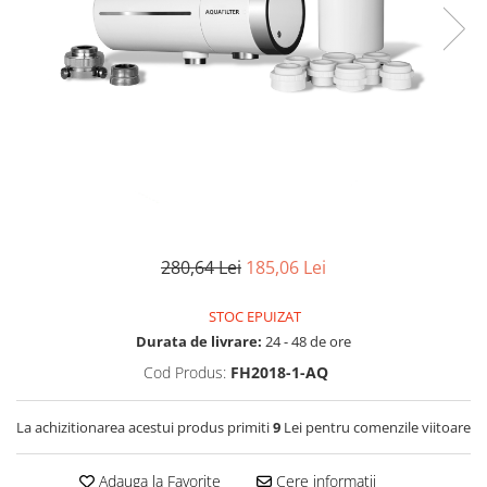
Lampi UV de schimb
Rezervoare
Medii de filtrare
Pompe de presiune
Conectori statie
Contoare si debitmetre
Accesorii diverse
Robineti
280,64 Lei
185,06 Lei
STOC EPUIZAT
Durata de livrare:
24 - 48 de ore
Cod Produs:
FH2018-1-AQ
La achizitionarea acestui produs primiti
9
Lei pentru comenzile viitoare
Adauga la Favorite
Cere informatii