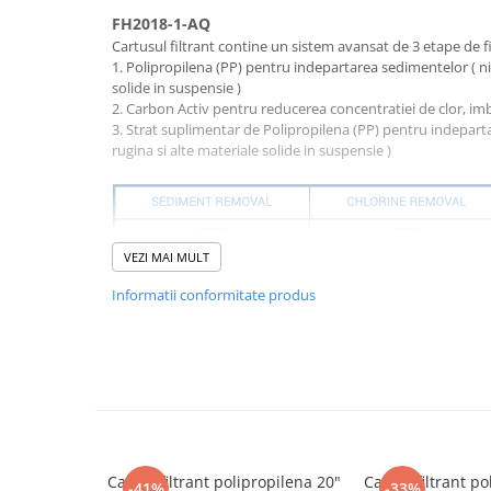
Cartuse atipice
FH2018-1-AQ
Lampi UV de schimb
Cartusul filtrant contine un sistem avansat de 3 etape de fil
1. Polipropilena (PP) pentru indepartarea sedimentelor ( nisi
Sisteme de filtrare
solide in suspensie )
Microfiltrare
2. Carbon Activ pentru reducerea concentratiei de clor, im
3. Strat suplimentar de Polipropilena (PP) pentru indepartar
Ultrafiltrare
rugina si alte materiale solide in suspensie )
Sterilizare cu UV
Dozatoare
Osmoza inversa
VEZI MAI MULT
Sisteme fara pompa de presiune
Informatii conformitate produs
Sisteme cu pompa de presiune
Sisteme cu flux direct
Sisteme profesionale
Nume produs: Cartuș de înlocuire
Durata de viata : 3-6 luni
Statii automate
Model de produs: FC2018-1-AQ
ECOMIX
Dimensiunea produsului: 60 x 105 x 63 mm
Sursa de apă: Apă de retea
Deferizare cu Pyrolox
Precizia filtrării: 0,01 microni
Cartus filtrant polipropilena 20"
Cartus filtrant po
-41%
-33%