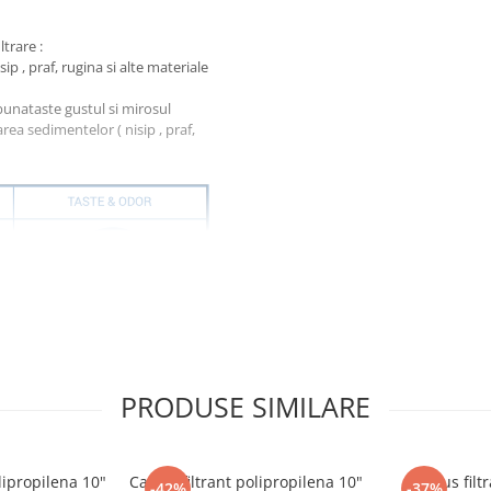
trare :
p , praf, rugina si alte materiale
bunataste gustul si mirosul
ea sedimentelor ( nisip , praf,
PRODUSE SIMILARE
lipropilena 10"
Cartus filtrant polipropilena 10"
Cartus filt
-42%
-37%