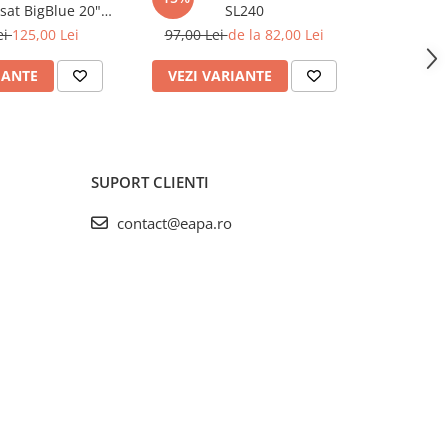
isat BigBlue 20"
SL240
1-2-3 pentr
ELxM20B
ei
125,00 Lei
97,00 Lei
de la 82,00 Lei
128,
IANTE
VEZI VARIANTE
ADAUG
SUPORT CLIENTI
contact@eapa.ro