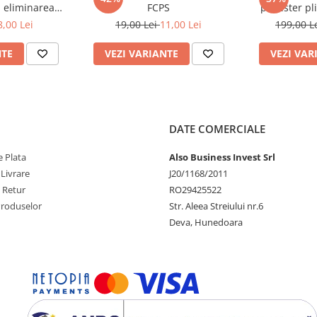
u eliminarea
FCPS
poliester pl
telor
FCC
8,00 Lei
19,00 Lei
11,00 Lei
199,00 L
NTE
VEZI VARIANTE
VEZI VAR
DATE COMERCIALE
 Plata
Also Business Invest Srl
 Livrare
J20/1168/2011
e Retur
RO29425522
Produselor
Str. Aleea Streiului nr.6
Deva, Hunedoara