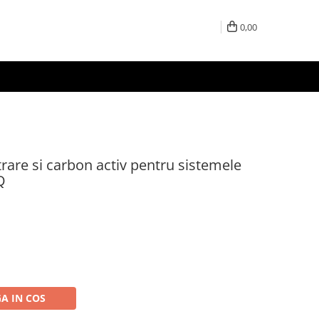
0,00
ltrare si carbon activ pentru sistemele
Q
A IN COS