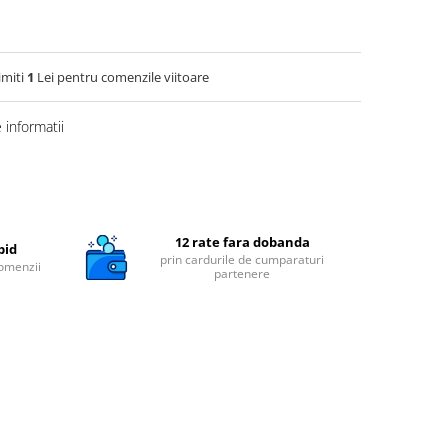
imiti
1
Lei pentru comenzile viitoare
informatii
12 rate fara dobanda
pid
prin cardurile de cumparaturi
comenzii
partenere