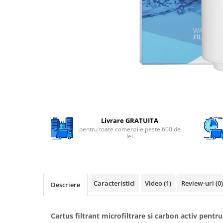
Filtre speciale
Filtre Casnice
Consumabile
Cartuse 5"
Cartuse clasice 10"
Cartuse slim 20"
Cartuse Big Blue 10"
Cartuse Big Blue 20"
Livrare GRATUITA
pentru toate comenzile peste 600 de
Seturi de cartuse
lei
Mansoane Cintropur
Membrane osmoza inversa
Membrana Ultrafiltrare
Caracteristici
Video
(1)
Review-uri
(0)
Descriere
Cartuse In-Line
Cartuse diverse
Cartus filtrant microfiltrare si carbon activ pentr