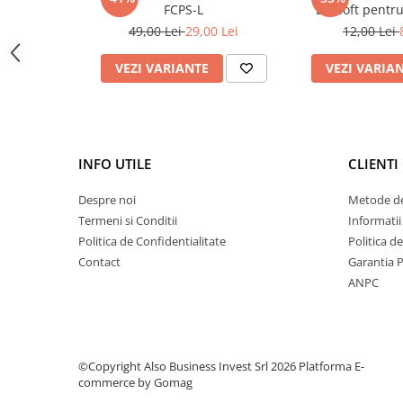
Metode de filtrare: Filtrare fizică
Deferizare cu BIRM
FCPS-L
Ecosoft pentr
Presiune adecvată: 0,1-0,4MPA
sedimen
49,00 Lei
29,00 Lei
12,00 Lei
Zeolit / Turbidex
Temperatură adecvată: 5 ~ 45 ° C
Fluxul de apă pura: 1.5-2.5 L/min
Carbune Activ
VEZI VARIANTE
VEZI VARIA
Filter AG
Eliminare nitriti / nitrati
Pompe dozatoare
INFO UTILE
CLIENTI
Componente si accesorii
Baterii purificator
Despre noi
Metode de
Termeni si Conditii
Informatii
Carcase de schimb
Politica de Confidentialitate
Politica d
Chei strangere
Contact
Garantia 
Cleme si suporti
ANPC
Conectori si fitinguri
Componente filtre
Furtun
©Copyright Also Business Invest Srl 2026
Platforma E-
commerce by Gomag
Garnituri si oringuri