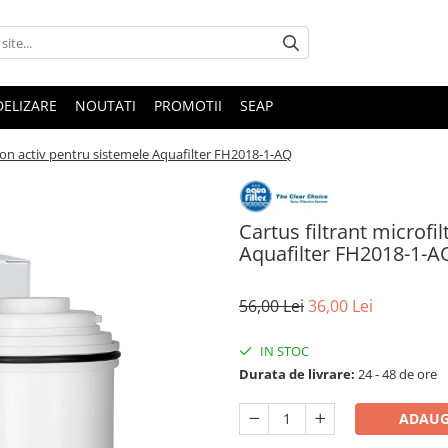
DELIZARE
NOUTATI
PROMOTII
SEAP
arbon activ pentru sistemele Aquafilter FH2018-1-AQ
Cartus filtrant microfi
Aquafilter FH2018-1-A
56,00 Lei
36,00 Lei
IN STOC
Durata de livrare:
24 - 48 de ore
ADAUG