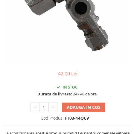
Lampi UV de schimb
Rezervoare
Medii de filtrare
Pompe de presiune
Conectori statie
Contoare si debitmetre
Accesorii diverse
Robineti
42,00 Lei
IN STOC
Durata de livrare:
24 - 48 de ore
ADAUGA IN COS
Cod Produs:
FT03-14QCV
La achizitionarea acestui produs primiti
2
Lei pentru comenzile viitoare