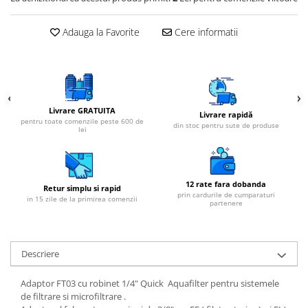
Adauga la Favorite
Cere informatii
Livrare GRATUITA
Livrare rapidă
pentru toate comenzile peste 600 de
din stoc pentru sute de produse
lei
12 rate fara dobanda
Retur simplu si rapid
prin cardurile de cumparaturi
in 15 zile de la primirea comenzii
partenere
Descriere
Adaptor FT03 cu robinet 1/4" Quick Aquafilter pentru sistemele
de filtrare si microfiltrare .