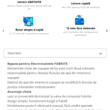
Livrare GRATUITA
Livrare rapidă
pentru toate comenzile peste 600 de
din stoc pentru sute de produse
lei
12 rate fara dobanda
Retur simplu si rapid
prin cardurile de cumparaturi
in 15 zile de la primirea comenzii
partenere
Descriere
Bypass pentru Electrovalvele FOBRITE
Elementele cheie ale supapei de by-pass sunt două robinete
responsabile pentru direcția fluxului de apă din interiorul
supapei.
Debitul de apă din interiorul supapei se modifică în funcție de
poziția robinetelor indicatoarelor.
Avantaje cheie
ușor și convenabil de instalat la valva de comanda Fobrite
design simplu, funcționare lungă și fiabilă
întreținerea poate fi efectuată manual, fără unelte speciale