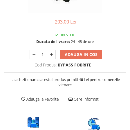
Lampi UV de schimb
Rezervoare
Medii de filtrare
203,00 Lei
Pompe de presiune
Conectori statie
IN STOC
Durata de livrare:
24 - 48 de ore
Contoare si debitmetre
Accesorii diverse
ADAUGA IN COS
Robineti
Cod Produs:
BYPASS FOBRITE
La achizitionarea acestui produs primiti
10
Lei pentru comenzile
viitoare
Adauga la Favorite
Cere informatii