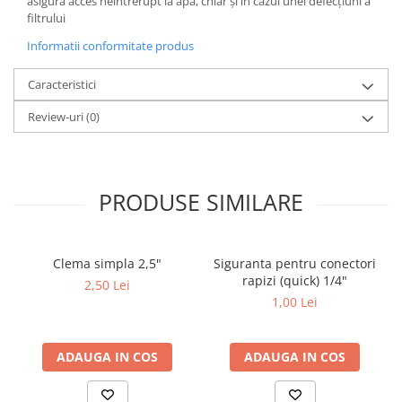
asigură acces neîntrerupt la apă, chiar și în cazul unei defecțiuni a
filtrului
Informatii conformitate produs
Caracteristici
Review-uri
(0)
PRODUSE SIMILARE
Clema simpla 2,5"
Siguranta pentru conectori
rapizi (quick) 1/4"
2,50 Lei
1,00 Lei
ADAUGA IN COS
ADAUGA IN COS