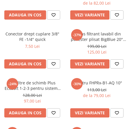
de la 82,00 Lei
ADAUGA IN COS
VEZI VARIANTE
Conector drept cuplare 3/8"
Cartus filtrant lavabil din
-37%
FE -1/4" quick
poliester plisat BigBlue 20"
FCCELxM20B
7,50 Lei
199,00 Lei
125,00 Lei
ADAUGA IN COS
VEZI VARIANTE
Set filtre de schimb Plus
Set filtru FHPRx-B1-AQ 10"
-24%
-30%
Ecosoft 1-2-3 pentru sisteme
113,00 Lei
de filtrare
128,00 Lei
de la 79,00 Lei
97,00 Lei
ADAUGA IN COS
VEZI VARIANTE