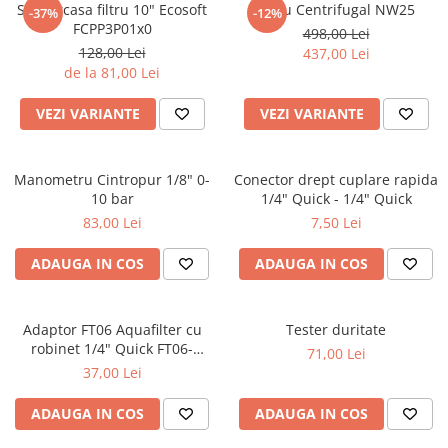
Set carcasa filtru 10" Ecosoft
Filtru Centrifugal NW25
-37%
-12%
FCPP3P01x0
498,00 Lei
128,00 Lei
437,00 Lei
de la 81,00 Lei
VEZI VARIANTE
VEZI VARIANTE
Manometru Cintropur 1/8" 0-
Conector drept cuplare rapida
10 bar
1/4" Quick - 1/4" Quick
83,00 Lei
7,50 Lei
ADAUGA IN COS
ADAUGA IN COS
Adaptor FT06 Aquafilter cu
Tester duritate
robinet 1/4" Quick FT06-
71,00 Lei
14QCV
37,00 Lei
ADAUGA IN COS
ADAUGA IN COS