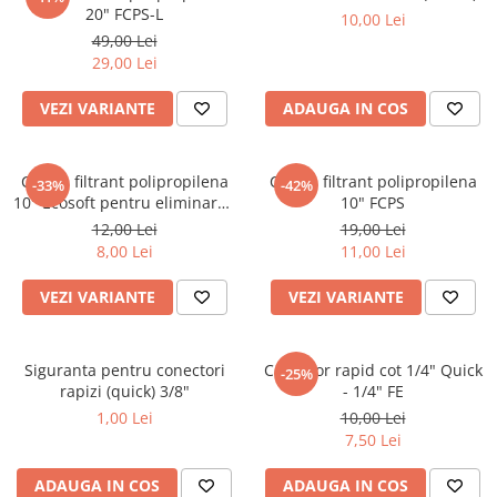
20" FCPS-L
10,00 Lei
Lampi UV de schimb
Rezervoare
49,00 Lei
Medii de filtrare
29,00 Lei
Pompe de presiune
VEZI VARIANTE
ADAUGA IN COS
Conectori statie
Contoare si debitmetre
Cartus filtrant polipropilena
Cartus filtrant polipropilena
-33%
-42%
Accesorii diverse
10" Ecosoft pentru eliminarea
10" FCPS
sedimentelor
12,00 Lei
19,00 Lei
Robineti
8,00 Lei
11,00 Lei
VEZI VARIANTE
VEZI VARIANTE
Siguranta pentru conectori
Conector rapid cot 1/4" Quick
-25%
rapizi (quick) 3/8"
- 1/4" FE
1,00 Lei
10,00 Lei
7,50 Lei
ADAUGA IN COS
ADAUGA IN COS