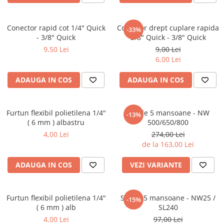
Conector rapid cot 1/4" Quick
Conector drept cuplare rapida
-33%
- 3/8" Quick
3/8" Quick - 3/8" Quick
9,50 Lei
9,00 Lei
6,00 Lei
ADAUGA IN COS
ADAUGA IN COS
Furtun flexibil polietilena 1/4"
Set de 5 mansoane - NW
-13%
( 6 mm ) albastru
500/650/800
4,00 Lei
274,00 Lei
de la 163,00 Lei
ADAUGA IN COS
VEZI VARIANTE
Furtun flexibil polietilena 1/4"
Set de 5 mansoane - NW25 /
-15%
( 6 mm ) alb
SL240
4,00 Lei
97,00 Lei