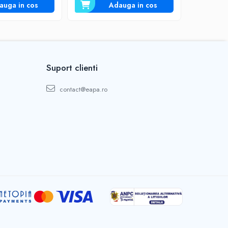
auga in cos
Adauga in cos
Suport clienti
contact@eapa.ro