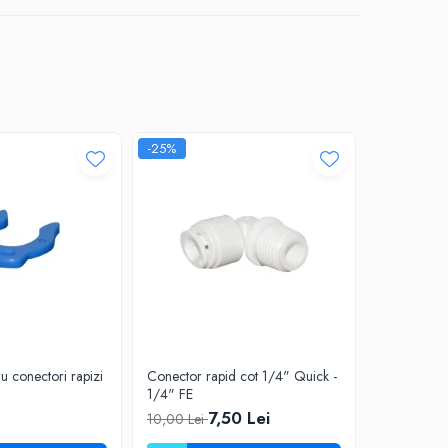
-25%
u conectori rapizi
Conector rapid cot 1/4" Quick -
Conector r
1/4" FE
3/8" Quic
7,50 Lei
9,50 Lei
10,00 Lei