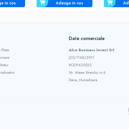
a in cos
Adauga in cos
Ad
Date comerciale
 Plata
Also Business Invest Srl
Livrare
J20/1168/2011
 Retur
RO29425522
roduselor
Str. Aleea Streiului nr.6
Deva, Hunedoara