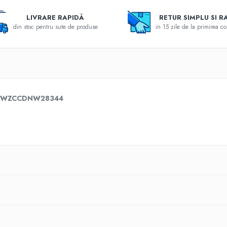
LIVRARE RAPIDĂ
RETUR SIMPLU SI R
din stoc pentru sute de produse
in 15 zile de la primirea c
00 FWZCCDNW28344