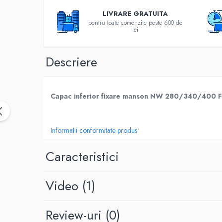
Cartuse atipice
LIVRARE GRATUITA
Lampi UV de schimb
pentru toate comenzile peste 600 de
lei
Sisteme de filtrare
Microfiltrare
Descriere
Ultrafiltrare
Sterilizare cu UV
Dozatoare
Capac inferior fixare manson NW 280/340/4
Osmoza inversa
Sisteme fara pompa de presiune
Informatii conformitate produs
Sisteme cu pompa de presiune
Sisteme cu flux direct
Caracteristici
Sisteme profesionale
Statii automate
Video
(1)
ECOMIX
Deferizare cu Pyrolox
Review-uri
(0)