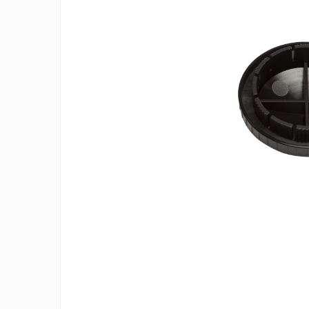
Filtre speciale
Filtre Casnice
Consumabile
Cartuse 5"
Cartuse clasice 10"
Cartuse slim 20"
Cartuse Big Blue 10"
Cartuse Big Blue 20"
Seturi de cartuse
Mansoane Cintropur
Membrane osmoza inversa
Membrana Ultrafiltrare
Cartuse In-Line
Cartuse diverse