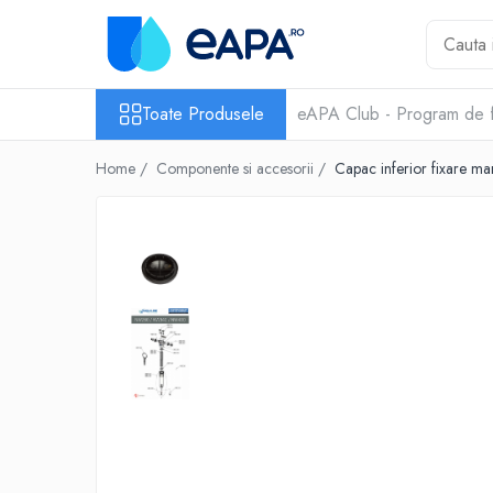
Toate Produsele
Toate Produsele
eAPA Club - Program de f
Dedurizare
Dedurizator tip Cabinet
Home /
Componente si accesorii /
Capac inferior fixa
Dedurizator Simplex
Dedurizator Duplex
Carcase si filtre
Filtre 5"
Filtre 10"
Filtre 20" slim
Filtre Big Blue 10"
Filtre Big Blue 20"
Filtre Cintropur
Sisteme duplex / triplex