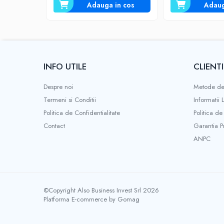
Adauga in cos
Adaug
Testere si Masurare
Valve si Automatizari
Surse alimentare
Tub quartz
INFO UTILE
CLIENTI
Rezervoare
Medii de filtrare
Despre noi
Metode de
Termeni si Conditii
Informatii 
Pompe de presiune
Politica de Confidentialitate
Politica de
Conectori statie
Contact
Garantia P
Contoare si debitmetre
ANPC
Accesorii diverse
Robineti
©Copyright Also Business Invest Srl 2026
Platforma E-commerce by Gomag