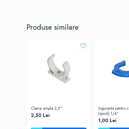
Deferizare cu BIRM
Zeolit / Turbidex
Carbune Activ
Produse similare
Filter AG
Eliminare nitriti / nitrati
Pompe dozatoare
Componente si accesorii
Baterii purificator
Carcase de schimb
Chei strangere
Cleme si suporti
Conectori si fitinguri
Componente filtre
Clema simpla 2,5"
Siguranta pentru c
(quick) 1/4"
2,50 Lei
Furtun
1,00 Lei
Garnituri si oringuri