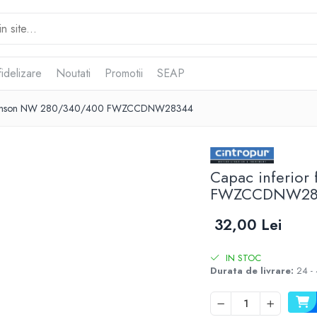
idelizare
Noutati
Promotii
SEAP
re manson NW 280/340/400 FWZCCDNW28344
Capac inferio
FWZCCDNW28
32,00 Lei
IN STOC
Durata de livrare:
24 - 