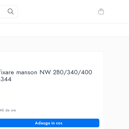
r fixare manson NW 280/340/400
344
48 de ore
Adauga in cos