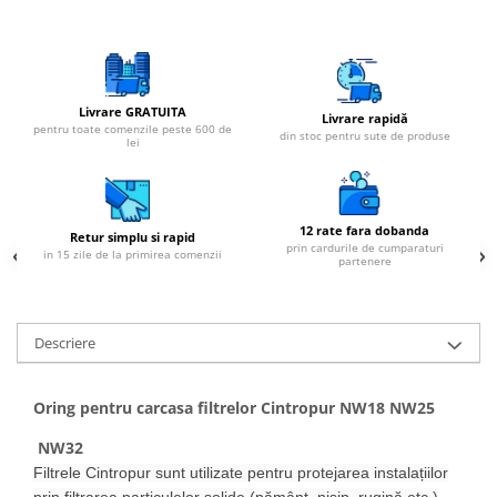
Livrare GRATUITA
Livrare rapidă
pentru toate comenzile peste 600 de
din stoc pentru sute de produse
lei
12 rate fara dobanda
Retur simplu si rapid
prin cardurile de cumparaturi
in 15 zile de la primirea comenzii
partenere
Descriere
Oring pentru carcasa filtrelor Cintropur NW18 NW25
NW32
Filtrele Cintropur sunt utilizate pentru protejarea instalațiilor
prin filtrarea particulelor solide (pământ, nisip, rugină etc.)