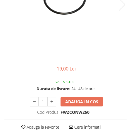
Lampi UV de schimb
Rezervoare
Medii de filtrare
Pompe de presiune
Conectori statie
Contoare si debitmetre
Accesorii diverse
Robineti
19,00 Lei
IN STOC
Durata de livrare:
24 - 48 de ore
ADAUGA IN COS
Cod Produs:
FWZCONW250
Adauga la Favorite
Cere informatii