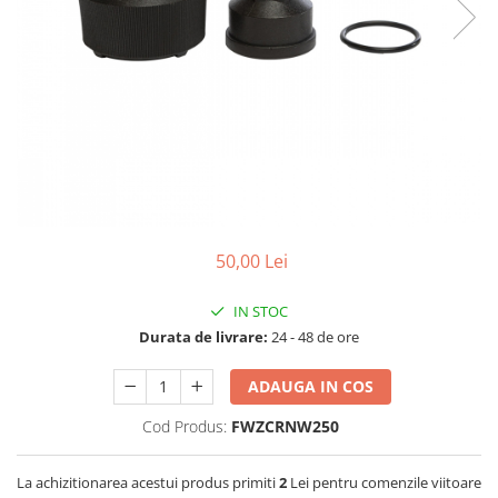
Lampi UV de schimb
Rezervoare
Medii de filtrare
Pompe de presiune
Conectori statie
Contoare si debitmetre
Accesorii diverse
Robineti
50,00 Lei
IN STOC
Durata de livrare:
24 - 48 de ore
ADAUGA IN COS
Cod Produs:
FWZCRNW250
La achizitionarea acestui produs primiti
2
Lei pentru comenzile viitoare