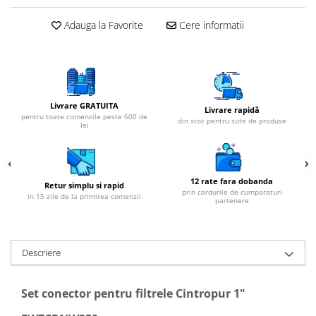
Adauga la Favorite
Cere informatii
Livrare GRATUITA
Livrare rapidă
pentru toate comenzile peste 600 de
din stoc pentru sute de produse
lei
12 rate fara dobanda
Retur simplu si rapid
prin cardurile de cumparaturi
in 15 zile de la primirea comenzii
partenere
Descriere
Set conector pentru filtrele Cintropur 1"