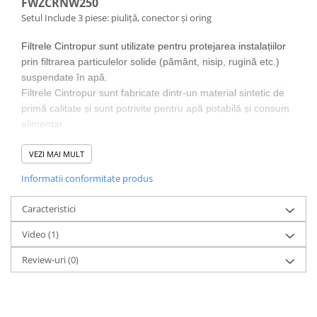
FWZCRNW250
Setul Include 3 piese: piuliță, conector și oring
Filtrele Cintropur sunt utilizate pentru protejarea instalațiilor
prin filtrarea particulelor solide (pământ, nisip, rugină etc.)
suspendate în apă.
Filtrele Cintropur sunt fabricate dintr-un material sintetic de
primă calitate și sunt potrivite pentru apă potabilă și consum
alimentar.
VEZI MAI MULT
Informatii conformitate produs
Caracteristici
Video
(1)
Review-uri
(0)