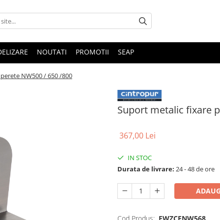
DELIZARE
NOUTATI
PROMOTII
SEAP
e perete NW500 / 650 /800
Suport metalic fixare 
367,00 Lei
IN STOC
Durata de livrare:
24 - 48 de ore
ADAUG
Cod Produs:
FWZCFNW568