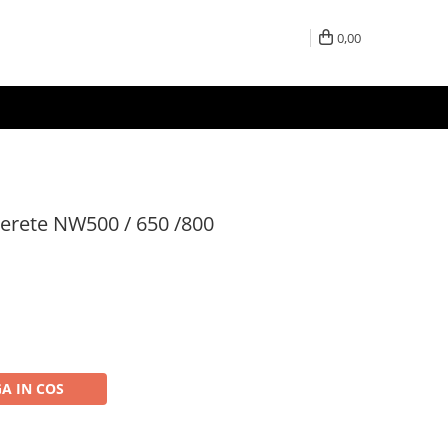
0,00
perete NW500 / 650 /800
A IN COS