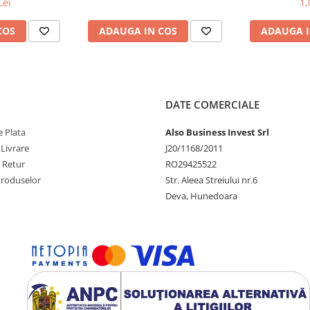
Lei
1,
COS
ADAUGA IN COS
ADAUGA I
DATE COMERCIALE
 Plata
Also Business Invest Srl
 Livrare
J20/1168/2011
e Retur
RO29425522
Produselor
Str. Aleea Streiului nr.6
Deva, Hunedoara