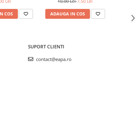
00 Lei
10,00 Lei
7,50 Lei
N COS
ADAUGA IN COS
ADAUG
SUPORT CLIENTI
contact@eapa.ro