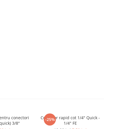
entru conectori
Conector rapid cot 1/4" Quick -
Conector r
-25%
(quick) 3/8"
1/4" FE