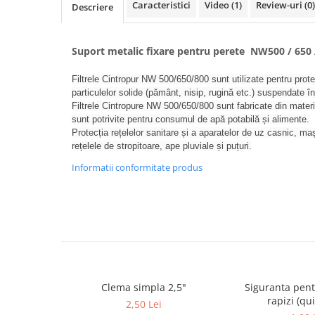
Cartuse atipice
Caracteristici
Video
(1)
Review-uri
(0)
Descriere
Lampi UV de schimb
Sisteme de filtrare
Suport metalic fixare pentru perete NW500 / 6
Microfiltrare
Filtrele Cintropur NW 500/650/800 sunt utilizate pentru protejar
Ultrafiltrare
particulelor solide (pământ, nisip, rugină etc.) suspendate î
Filtrele Cintropure NW 500/650/800 sunt fabricate din materia
Sterilizare cu UV
sunt potrivite pentru consumul de apă potabilă și alimente.
Dozatoare
Protecția rețelelor sanitare și a aparatelor de uz casnic, mași
rețelele de stropitoare, ape pluviale și puțuri.
Osmoza inversa
Informatii conformitate produs
Sisteme fara pompa de presiune
Sisteme cu pompa de presiune
Sisteme cu flux direct
Sisteme profesionale
Statii automate
ECOMIX
Clema simpla 2,5"
Siguranta pent
Deferizare cu Pyrolox
rapizi (qui
2,50 Lei