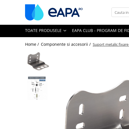
Toate Produsele
TOATE PRODUSELE
EAPA CLUB - PROGRAM DE FI
Dedurizare
Dedurizator tip Cabinet
Home /
Componente si accesorii /
Suport metalic fixar
Dedurizator Simplex
Dedurizator Duplex
Carcase si filtre
Filtre 5"
Filtre 10"
Filtre 20" slim
Filtre Big Blue 10"
Filtre Big Blue 20"
Filtre Cintropur
Sisteme duplex / triplex