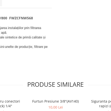
50 /800 FWZCFNW568
ea instalațiilor prin filtrarea
n apă.
le sintetice de primă calitate și
ni-unelte de producție, filtrare pe
PRODUSE SIMILARE
ru conectori
Furtun Presiune 3/8"(AV140)
Siguranta p
ck) 1/4"
rapizi 
10,00 Lei