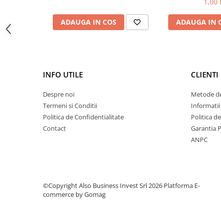
1,00 
Deferizare cu BIRM
Zeolit / Turbidex
ADAUGA IN COS
ADAUGA IN 
Carbune Activ
Filter AG
Eliminare nitriti / nitrati
INFO UTILE
CLIENTI
Pompe dozatoare
Componente si accesorii
Despre noi
Metode de
Termeni si Conditii
Informatii
Baterii purificator
Politica de Confidentialitate
Politica d
Carcase de schimb
Contact
Garantia 
Chei strangere
ANPC
Cleme si suporti
Conectori si fitinguri
Componente filtre
©Copyright Also Business Invest Srl 2026
Platforma E-
commerce by Gomag
Furtun
Garnituri si oringuri