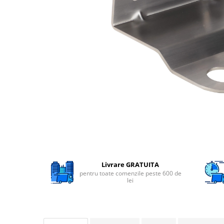
Filtre speciale
Filtre Casnice
Consumabile
Cartuse 5"
Cartuse clasice 10"
Cartuse slim 20"
Cartuse Big Blue 10"
Cartuse Big Blue 20"
Seturi de cartuse
Mansoane Cintropur
Membrane osmoza inversa
Livrare GRATUITA
pentru toate comenzile peste 600 de
Membrana Ultrafiltrare
lei
Cartuse In-Line
Cartuse diverse