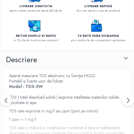
LIVRARE GRATUITA
LIVRARE RAPIDĂ
pentru toate comenzile peste 600 de lei
din stoc pentru sute de produse
RETUR SIMPLU SI RAPID
12 RATE FARA DOBANDA
in 15 zile de la primirea comenzii
prin cardurile de cumparaturi partenere
Descriere
Aparat masurare TDS electronic cu funcție HOLD.
Portabil si foarte usor de folosit.
Model : TDS-3W
TDS ( total dissolved solids ) exprima totalitatea materiilor solide
dizolvate in apa.
TDS este exprimat in mg/l sau ppm (parti pe milion)
1 ppm = 1 mg/l
TDS este o măsură a conținutului combinat al tuturor substanțelor
anorganice și organice conținute într-un lichid în formă suspendată