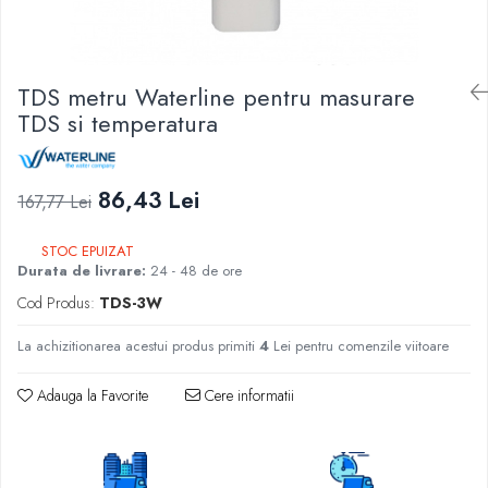
Lampi UV de schimb
Rezervoare
Medii de filtrare
TDS metru Waterline pentru masurare
Pompe de presiune
TDS si temperatura
Conectori statie
Contoare si debitmetre
Accesorii diverse
86,43 Lei
167,77 Lei
Robineti
STOC EPUIZAT
Durata de livrare:
24 - 48 de ore
Cod Produs:
TDS-3W
La achizitionarea acestui produs primiti
4
Lei pentru comenzile viitoare
Adauga la Favorite
Cere informatii