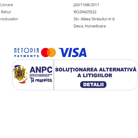
 Livrare
J20/1168/2011
e Retur
RO29425522
Produselor
Str. Aleea Streiului nr.6
Deva, Hunedoara