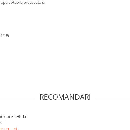
 apă potabilă proaspătă și
4 ° F)
RECOMANDARI
 purjare FHPRx-
R
39,00 Lei