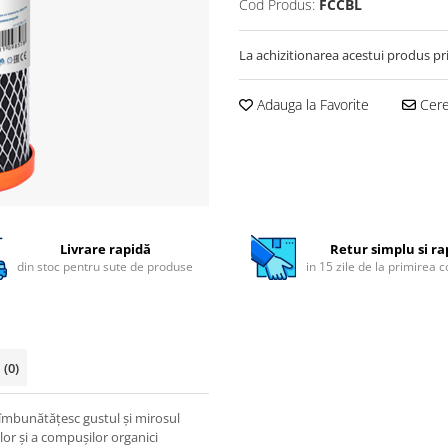
Cod Produs:
FCCBL
La achizitionarea acestui produs pr
Adauga la Favorite
Cere 
Livrare rapidă
Retur simplu si ra
din stoc pentru sute de produse
in 15 zile de la primirea 
i
(0)
 îmbunătățesc gustul și mirosul
lor și a compușilor organici