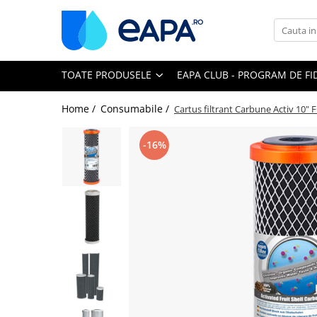
Toate Produsele
TOATE PRODUSELE
EAPA CLUB - PROGRAM DE FI
Dedurizare
Dedurizator tip Cabinet
Home /
Consumabile /
Cartus filtrant Carbune Activ 10"
Dedurizator Simplex
Dedurizator Duplex
-16%
Carcase si filtre
Filtre 5"
Filtre 10"
Filtre 20" slim
Filtre Big Blue 10"
Filtre Big Blue 20"
Filtre Cintropur
Sisteme duplex / triplex