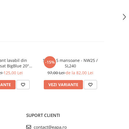
rant lavabil din
Set de 5 mansoane - NW25 /
Set filtre 
-15%
-24%
isat BigBlue 20"
SL240
1-2-3 pentr
ELxM20B
ei
125,00 Lei
97,00 Lei
de la 82,00 Lei
128,
IANTE
VEZI VARIANTE
ADAUG
SUPORT CLIENTI
contact@eapa.ro