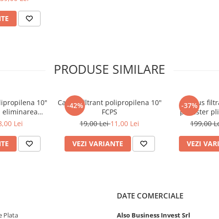
NTE
PRODUSE SIMILARE
lipropilena 10"
Cartus filtrant polipropilena 10"
Cartus filt
-42%
-37%
u eliminarea
FCPS
poliester pl
telor
FCC
8,00 Lei
19,00 Lei
11,00 Lei
199,00 L
NTE
VEZI VARIANTE
VEZI VAR
DATE COMERCIALE
 Plata
Also Business Invest Srl