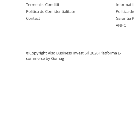
Termeni si Conditii
Informatii
Testere si Masurare
Politica de Confidentialitate
Politica d
Valve si Automatizari
Contact
Garantia 
Surse alimentare
ANPC
Tub quartz
Rezervoare
Medii de filtrare
©Copyright Also Business Invest Srl 2026
Platforma E-
commerce by Gomag
Pompe de presiune
Conectori statie
Contoare si debitmetre
Accesorii diverse
Robineti