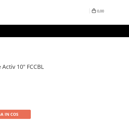
0,00
e Activ 10" FCCBL
A IN COS