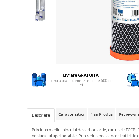
Filtre speciale
Filtre Casnice
Consumabile
Cartuse 5"
Cartuse clasice 10"
Cartuse slim 20"
Cartuse Big Blue 10"
Cartuse Big Blue 20"
Livrare GRATUITA
pentru toate comenzile peste 600 de
Seturi de cartuse
lei
Mansoane Cintropur
Membrane osmoza inversa
Membrana Ultrafiltrare
Caracteristici
Fisa Produs
Review-ur
Descriere
Cartuse In-Line
Prin intermediul blocului de carbon activ, cartușele FCCBL
Cartuse diverse
neplacut al apei potabile. Prin reducerea concentrației de c