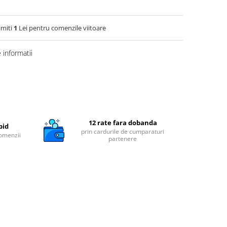
imiti
1
Lei pentru comenzile viitoare
informatii
12 rate fara dobanda
pid
prin cardurile de cumparaturi
comenzii
partenere