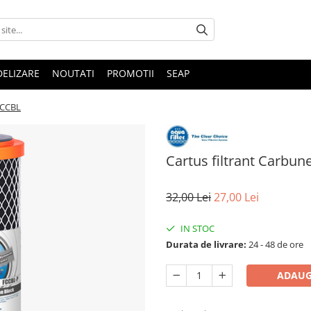
DELIZARE
NOUTATI
PROMOTII
SEAP
 FCCBL
Cartus filtrant Carbun
32,00 Lei
27,00 Lei
IN STOC
Durata de livrare:
24 - 48 de ore
ADAUG