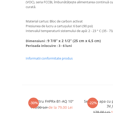
Cartuse atipice
(VOC), seria FCCBL îmbunătățește alimentarea continuă cu
curată.
Lampi UV de schimb
Sisteme de filtrare
Material cartus: Bloc de carbon activat
Microfiltrare
Presiunea de lucru a cartușului: 6 bari (90 psi)
Ultrafiltrare
Intervalul temperaturii sistemului de apă: 2 - 23 ° C (35 - 73,
Sterilizare cu UV
9 7/8” x 2 1/2” (25 cm x 6,5 cm)
Dimensiuni :
Perioada inlocuire : 3 - 6 luni
Dozatoare
Osmoza inversa
Informatii conformitate produs
Sisteme fara pompa de presiune
Sisteme cu pompa de presiune
Sisteme cu flux direct
Sisteme profesionale
Statii automate
ECOMIX
Set filtru FHPRx-B1-AQ 10"
Set filtru apa cu
-30%
-22%
3V_
Deferizare cu Pyrolox
113,00 Lei
de la 79,00 Lei
178,00 Lei
1