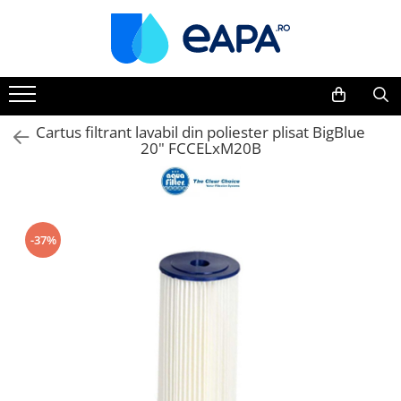
Toate Produsele
Dedurizare
Dedurizator tip Cabinet
Cartus filtrant lavabil din poliester plisat BigBlue
20" FCCELxM20B
Dedurizator Simplex
Dedurizator Duplex
Carcase si filtre
Filtre 5"
-37%
Filtre 10"
Filtre 20" slim
Filtre Big Blue 10"
Filtre Big Blue 20"
Filtre Cintropur
Sisteme duplex / triplex