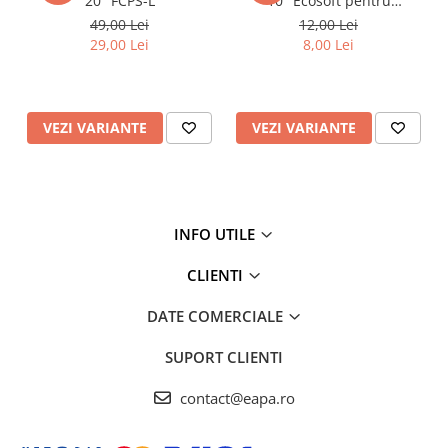
20" FCPS-L
10" Ecosoft pentru
eliminarea sedimentelor
49,00 Lei
12,00 Lei
29,00 Lei
8,00 Lei
VEZI VARIANTE
VEZI VARIANTE
INFO UTILE
CLIENTI
DATE COMERCIALE
SUPORT CLIENTI
contact@eapa.ro