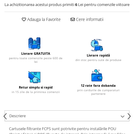
Cartuse atipice
La achizitionarea acestui produs primiti
6
Lei pentru comenzile viitoare
Lampi UV de schimb
Adauga la Favorite
Cere informatii
Sisteme de filtrare
Microfiltrare
Ultrafiltrare
Sterilizare cu UV
Livrare GRATUITA
Dozatoare
Livrare rapidă
pentru toate comenzile peste 600 de
din stoc pentru sute de produse
lei
Osmoza inversa
Sisteme fara pompa de presiune
Sisteme cu pompa de presiune
12 rate fara dobanda
Retur simplu si rapid
Sisteme cu flux direct
prin cardurile de cumparaturi
in 15 zile de la primirea comenzii
partenere
Sisteme profesionale
Statii automate
Descriere
ECOMIX
Deferizare cu Pyrolox
Cartusele filtrante FCPS sunt potrivite pentru instalările POU