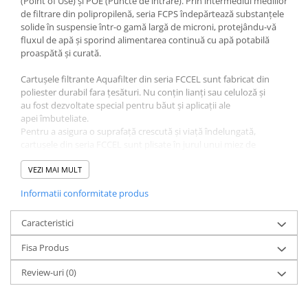
(Point of Use) și POE (Puncte de intrare). Prin intermediul mediilor
Deferizare cu BIRM
de filtrare din polipropilenă, seria FCPS îndepărtează substanțele
Zeolit / Turbidex
solide în suspensie într-o gamă largă de microni, protejându-vă
fluxul de apă și sporind alimentarea continuă cu apă potabilă
Carbune Activ
proaspătă și curată.
Filter AG
Cartușele filtrante Aquafilter din seria FCCEL sunt fabricat din
Eliminare nitriti / nitrati
poliester durabil fara țesături. Nu conțin lianți sau celuloză și
au fost dezvoltate special pentru băut și aplicații ale
Pompe dozatoare
apei îmbuteliate.
Componente si accesorii
Pentru a asigura o suprafață crescută și viață îndelungată,
cartușele din seria FCCEL sunt plisate în jurul unui miez de
Baterii purificator
polipropilenă. Miezul dă cartușelor o rezistență suplimentară.
Carcase de schimb
Cartușele din seria FCCEL oferă o capacitate deosebita
VEZI MAI MULT
in îndepărtarea și menținerea murdăriei pentru a prelungi durata
Chei strangere
Informatii conformitate produs
de viata a cartușului. Cartușele sunt caracterizate prin absorbția
excelentă a sedimentelor: nisip, praf, rugină și alte materii solide
Cleme si suporti
în suspensie din apă. În plus, aceste cartușe de filtrare sunt
Caracteristici
Conectori si fitinguri
eficiente in a proteja cazanele și instalatiile .
Fisa Produs
Folosind medii sintetice 100% , FCCEL sunt cartuse lavabile și
Componente filtre
reutilizabile.
Review-uri
(0)
Cartușele din seria FCCEL sunt de obicei utilizate ca prima etapa
Furtun
de filtrare a apei potabile.
Garnituri si oringuri