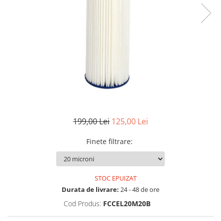
Filtre speciale
Filtre Casnice
Consumabile
Cartuse 5"
Cartuse clasice 10"
Cartuse slim 20"
Cartuse Big Blue 10"
Cartuse Big Blue 20"
199,00 Lei
125,00 Lei
Seturi de cartuse
Finete filtrare
:
Mansoane Cintropur
Membrane osmoza inversa
Membrana Ultrafiltrare
STOC EPUIZAT
Durata de livrare:
24 - 48 de ore
Cartuse In-Line
Cod Produs:
FCCEL20M20B
Cartuse diverse