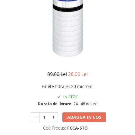
Filtre speciale
Filtre Casnice
Consumabile
Cartuse 5"
Cartuse clasice 10"
Cartuse slim 20"
Cartuse Big Blue 10"
Cartuse Big Blue 20"
39,00 Lei
28,00 Lei
Seturi de cartuse
Finete filtrare
:
20 microni
Mansoane Cintropur
IN STOC
Membrane osmoza inversa
Durata de livrare:
24 - 48 de ore
Membrana Ultrafiltrare
ADAUGA IN COS
Cartuse In-Line
Cartuse diverse
Cod Produs:
FCCA-STO