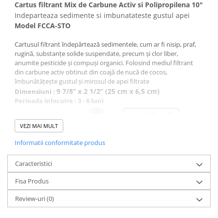
Deferizare cu BIRM
Cartus filtrant Mix de Carbune Activ si Polipropilena 10"
Indeparteaza sedimente si imbunatateste gustul apei
Zeolit / Turbidex
Model FCCA-STO
Carbune Activ
Cartusul filtrant îndepărtează sedimentele, cum ar fi nisip, praf,
Filter AG
rugină, substanțe solide suspendate, precum și clor liber,
Eliminare nitriti / nitrati
anumite pesticide și compuși organici. Folosind mediul filtrant
din carbune activ obtinut din coajă de nucă de cocos,
Pompe dozatoare
îmbunătățește gustul și mirosul de apei filtrate
9 7/8” x 2 1/2” (25 cm x 6,5 cm)
Dimensiuni :
Componente si accesorii
Perioada inlocuire : 3 - 6 luni
Baterii purificator
Carcase de schimb
VEZI MAI MULT
Chei strangere
Informatii conformitate produs
Cleme si suporti
Caracteristici
Conectori si fitinguri
Componente filtre
Fisa Produs
Furtun
Review-uri
(0)
Garnituri si oringuri