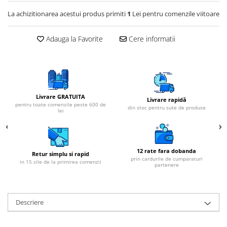
Cartuse atipice
La achizitionarea acestui produs primiti
1
Lei pentru comenzile viitoare
Lampi UV de schimb
Sisteme de filtrare
Adauga la Favorite
Cere informatii
Microfiltrare
Ultrafiltrare
Sterilizare cu UV
Dozatoare
Livrare GRATUITA
Livrare rapidă
pentru toate comenzile peste 600 de
din stoc pentru sute de produse
Osmoza inversa
lei
Sisteme fara pompa de presiune
Sisteme cu pompa de presiune
12 rate fara dobanda
Sisteme cu flux direct
Retur simplu si rapid
prin cardurile de cumparaturi
in 15 zile de la primirea comenzii
partenere
Sisteme profesionale
Statii automate
ECOMIX
Descriere
Deferizare cu Pyrolox