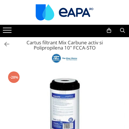
Toate Produsele
Dedurizare
Dedurizator tip Cabinet
Cartus filtrant Mix Carbune activ si
Polipropilena 10" FCCA-STO
Dedurizator Simplex
Dedurizator Duplex
Carcase si filtre
Filtre 5"
-28%
Filtre 10"
Filtre 20" slim
Filtre Big Blue 10"
Filtre Big Blue 20"
Filtre Cintropur
Sisteme duplex / triplex