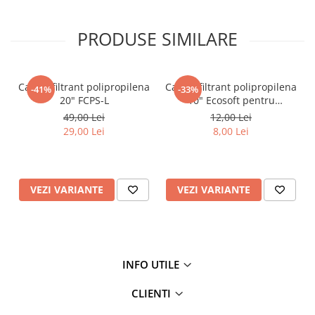
Testere si Masurare
PRODUSE SIMILARE
Valve si Automatizari
Surse alimentare
Tub quartz
Cartus filtrant polipropilena
Cartus filtrant polipropilena
-41%
-33%
Rezervoare
20" FCPS-L
10" Ecosoft pentru
eliminarea sedimentelor
49,00 Lei
12,00 Lei
Medii de filtrare
29,00 Lei
8,00 Lei
Pompe de presiune
Conectori statie
Contoare si debitmetre
VEZI VARIANTE
VEZI VARIANTE
Accesorii diverse
Robineti
INFO UTILE
CLIENTI