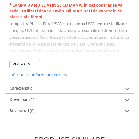
* LAMPA UV NU SE ATINGE CU MÂNA, in caz contrar se va
arde ! Utilizati doar cu mănușă sau țineți de capetele de
plastic ale lămpii.
Lampa UV Philips TUV 15W este o lampa UVC pentru sterilizare
apei, tip UVC utilizata in instalatiile profesionale de dezinfectie a
apei si a aerului. Garanteaza functionarea continua in materie, cu
eficienta de 99% pe toata durata de viata. Ofera eficienta
maxima sterilizarii, are o durata de viata lunga, garantata si
fiabila, astfel incat mentenanta instalatiilor poate fi planificata in
VEZI MAI MULT
avans.
Lampa UV pentru sterilizare Philips TUV 15W 2P G13 este
Informatii conformitate produs
potrivita pentru aplicatiile care necesita o intensitate ridicata a
razei ultraviolete, cum ar fi sterilizarea apei, purificarea aerului in
Caracteristici
sistemele de conducte si dezinfectarea produsului transportat.
Download (1)
AVANTAJE:
Review-uri
Efectiva – 99% din microorganisme sunt vulnerabile la
(0)
dezinfectia cu radiatie ultravioleta
Economica – Sute de litrii de apa este purificata la un pret
foarte redus
Sigura – Nu exista riscul de supradozaj si nu se adauga nici un