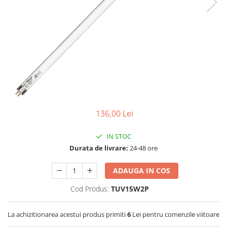
Lampi UV de schimb
Rezervoare
Medii de filtrare
Pompe de presiune
Conectori statie
Contoare si debitmetre
Accesorii diverse
Robineti
136,00 Lei
IN STOC
Durata de livrare:
24-48 ore
ADAUGA IN COS
Cod Produs:
TUV15W2P
La achizitionarea acestui produs primiti
6
Lei pentru comenzile viitoare