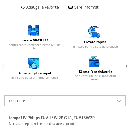
Adauga la Favorite
Cere informatii
Livrare GRATUITA
Livrare rapidă
pentru toate comenzile peste 600 de
din stoc pentru sute de produse
lei
12 rate fara dobanda
Retur simplu si rapid
prin cardurile de cumparaturi
in 15 zile de la primirea comenzii
partenere
Descriere
Lampa UV Philips TUV 15W 2P G13, TUV15W2P
Nu se accepta retur pentru acest produs !