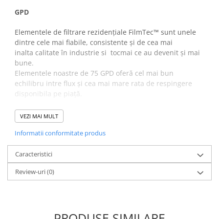
GPD
Elementele de filtrare rezidențiale FilmTec™ sunt unele
dintre cele mai fiabile, consistente și de cea mai
inalta calitate în industrie si tocmai ce au devenit și mai
bune.
Elementele noastre de 75 GPD oferă cel mai bun
echilibru intre flux și cea mai mare rata de respingere
disponibila pe piață.
Noua caracteristică FilmTec™ Residential Elements:
VEZI MAI MULT
Noua membrană (BW60) este lider in industrie cu o
Informatii conformitate produs
rata stabilizata de respingere a sarurilor de pana la
99%
Caracteristici
Durate de viață și mai lungi pentru aplicații cu apă de
duritate mare
Review-uri
(0)
Pornire și mai rapidă pentru a ajunge la o respingere
stabilizată
Suprafață mare activă a membranei pentru
performanțe optimizate
PRODUSE SIMILARE
Certificarea de siguranță NSF58