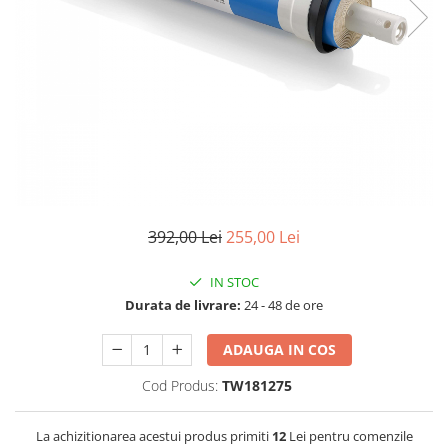
Lampi UV de schimb
Rezervoare
Medii de filtrare
Pompe de presiune
Conectori statie
Contoare si debitmetre
Accesorii diverse
Robineti
392,00 Lei
255,00 Lei
IN STOC
Durata de livrare:
24 - 48 de ore
ADAUGA IN COS
Cod Produs:
TW181275
La achizitionarea acestui produs primiti
12
Lei pentru comenzile