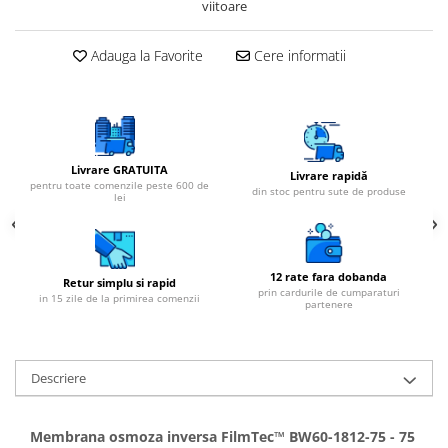
viitoare
Adauga la Favorite
Cere informatii
Livrare GRATUITA
Livrare rapidă
pentru toate comenzile peste 600 de
din stoc pentru sute de produse
lei
12 rate fara dobanda
Retur simplu si rapid
prin cardurile de cumparaturi
in 15 zile de la primirea comenzii
partenere
Descriere
Membrana osmoza inversa FilmTec™ BW60-1812-75 - 75