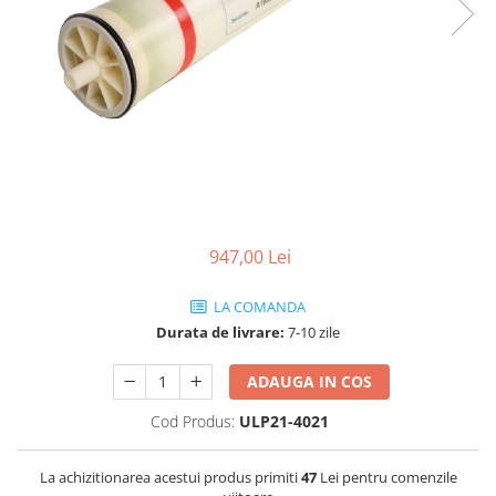
Lampi UV de schimb
Rezervoare
Medii de filtrare
Pompe de presiune
Conectori statie
Contoare si debitmetre
Accesorii diverse
Robineti
947,00 Lei
LA COMANDA
Durata de livrare:
7-10 zile
ADAUGA IN COS
Cod Produs:
ULP21-4021
La achizitionarea acestui produs primiti
47
Lei pentru comenzile