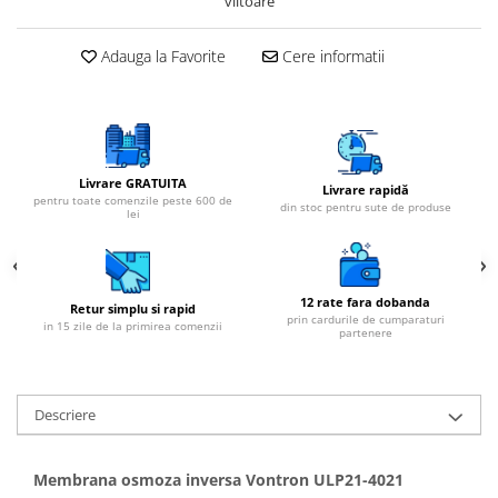
viitoare
Adauga la Favorite
Cere informatii
Livrare GRATUITA
Livrare rapidă
pentru toate comenzile peste 600 de
din stoc pentru sute de produse
lei
12 rate fara dobanda
Retur simplu si rapid
prin cardurile de cumparaturi
in 15 zile de la primirea comenzii
partenere
Descriere
Membrana osmoza inversa Vontron ULP21-4021