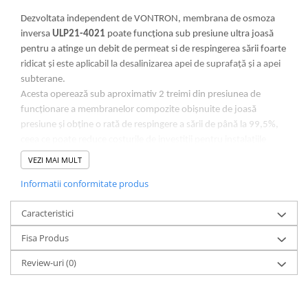
Dezvoltata independent de VONTRON, membrana de osmoza
inversa
ULP21-4021
poate funcționa sub presiune ultra joasă
pentru a atinge un debit de permeat si de respingerea sării foarte
ridicat și este aplicabil la desalinizarea apei de suprafață și a apei
subterane.
Acesta operează sub aproximativ 2 treimi din presiunea de
funcționare a membranelor compozite obișnuite de joasă
presiune și obține o rată de respingere a sării de până la 99,5%,
ceea ce poate reduce costurile de investiții pentru instalațiile
relevante, cum ar fi pompele, conductele și costurile de
VEZI MAI MULT
exploatare pentru Sistemul RO, crescând astfel eficiența
Informatii conformitate produs
economică.
Fiind adecvata pentru tratarea salinitantii a acelor surse de apă
Caracteristici
cu o concentrație de sare mai mică de 2000 ppm, cum ar fi apa
de suprafață, apa subterană, apa de la robinet și apa de la
Fisa Produs
reteaua publica etc., elementele din membrana din seria ULP
sunt aplicabile în special pentru numeroase aplicații de diferite
Review-uri
(0)
cantare, cum ar fi ca apă pură, reîncărcare a apei din cazane,
prelucrarea produselor alimentare și producția farmaceutică etc.