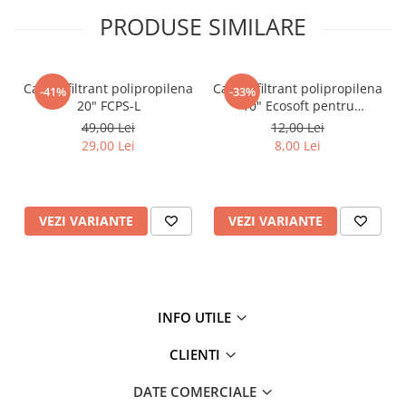
SCHEMA DE FUNCTIONARE:
PRODUSE SIMILARE
Cartus filtrant polipropilena
Cartus filtrant polipropilena
-41%
-33%
20" FCPS-L
10" Ecosoft pentru
eliminarea sedimentelor
49,00 Lei
12,00 Lei
29,00 Lei
8,00 Lei
VEZI VARIANTE
VEZI VARIANTE
INFO UTILE
CLIENTI
DATE COMERCIALE