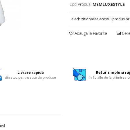
Cod Produs:
MEMLUXESTYLE
La achizitionarea acestui produs pr
Adauga la Favorite
Cere 
Livrare rapidă
Retur simplu si ra
din stoc pentru sute de produse
in 15 zile de la primirea 
oni