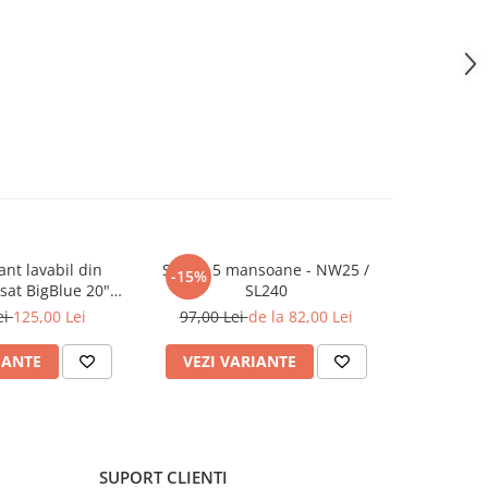
rant lavabil din
Set de 5 mansoane - NW25 /
Set filtre 
-15%
-24%
isat BigBlue 20"
SL240
1-2-3 pentr
ELxM20B
ei
125,00 Lei
97,00 Lei
de la 82,00 Lei
128,
IANTE
VEZI VARIANTE
ADAUG
SUPORT CLIENTI