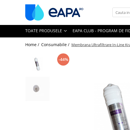
Toate Produsele
TOATE PRODUSELE
EAPA CLUB - PROGRAM DE FI
Dedurizare
Dedurizator tip Cabinet
Home /
Consumabile /
Membrana Ultrafiltrare In-Line Kr
Dedurizator Simplex
Dedurizator Duplex
-44%
Carcase si filtre
Filtre 5"
Filtre 10"
Filtre 20" slim
Filtre Big Blue 10"
Filtre Big Blue 20"
Filtre Cintropur
Sisteme duplex / triplex