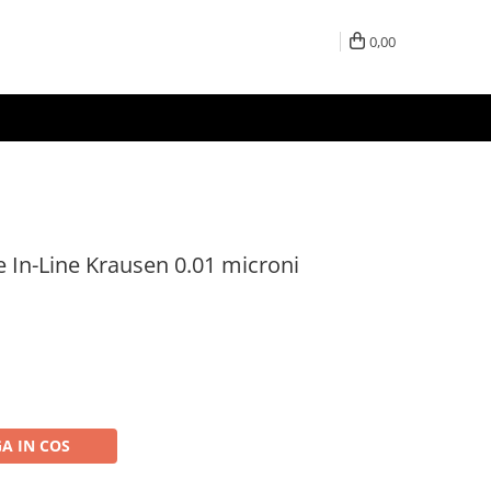
0,00
 In-Line Krausen 0.01 microni
A IN COS