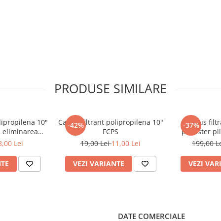
entare).
t influentata de calitatea apei
PRODUSE SIMILARE
lipropilena 10"
Cartus filtrant polipropilena 10"
Cartus filt
-42%
-37%
u eliminarea
FCPS
poliester pl
telor
FCC
8,00 Lei
19,00 Lei
11,00 Lei
199,00 L
NTE
VEZI VARIANTE
VEZI VAR
DATE COMERCIALE