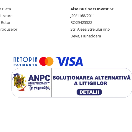
 Plata
Also Business Invest Srl
 Livrare
J20/1168/2011
e Retur
RO29425522
Produselor
Str. Aleea Streiului nr.6
Deva, Hunedoara