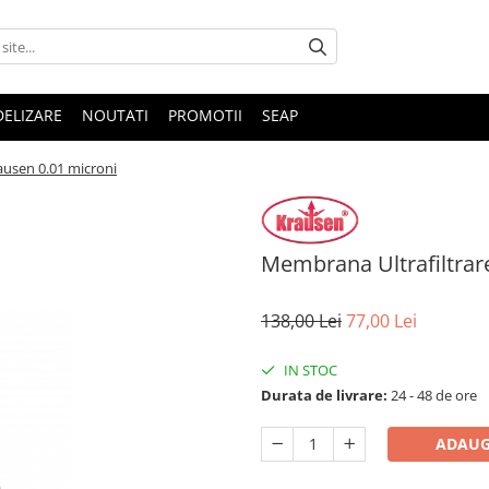
DELIZARE
NOUTATI
PROMOTII
SEAP
ausen 0.01 microni
Membrana Ultrafiltrare
138,00 Lei
77,00 Lei
IN STOC
Durata de livrare:
24 - 48 de ore
ADAUG