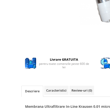
Filtre speciale
Filtre Casnice
Consumabile
Cartuse 5"
Cartuse clasice 10"
Cartuse slim 20"
Cartuse Big Blue 10"
Cartuse Big Blue 20"
Livrare GRATUITA
pentru toate comenzile peste 600 de
Seturi de cartuse
lei
Mansoane Cintropur
Membrane osmoza inversa
Membrana Ultrafiltrare
Caracteristici
Review-uri
(0)
Descriere
Cartuse In-Line
Cartuse diverse
Membrana Ultrafiltrare In-Line Krausen 0.01 micr