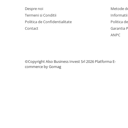
Testere si Masurare
Despre noi
Metode de
Valve si Automatizari
Termeni si Conditii
Informatii
Politica de Confidentialitate
Politica d
Surse alimentare
Contact
Garantia 
Tub quartz
ANPC
Rezervoare
Medii de filtrare
Pompe de presiune
©Copyright Also Business Invest Srl 2026
Platforma E-
commerce by Gomag
Conectori statie
Contoare si debitmetre
Accesorii diverse
Robineti