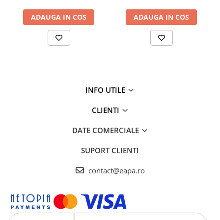
care nivelul de sare este scăzut. .
ADAUGA IN COS
ADAUGA IN COS
● Funcția de protecție împotriva scurgerilor de apă: Dispozitivul
are o funcție încorporată de protecție a apei care oprește
automat dedurizatorul în cazul unei scurgeri de apă.
● Ușor de montat pe perete.
● Recipientul de sare de 3 kg poate fi umplut cu ușurință prin
deschiderea laterală.
INFO UTILE
Debit (mc/h):
0.6
CLIENTI
Continut rasini (l):
4.8
Racorduri (toli):
1/2"
DATE COMERCIALE
Duritate apa tratata (°gG):
<0.5
Durata regenerarii (min):
40-70
SUPORT CLIENTI
Tensiune / Frecventa:
(V/Hz) 220/50
Putere absorbita:
(W) 7
contact@eapa.ro
Dimensiuni (cm) :
35x19x52 [L x l x h]
Caracteristici necesare apa bruta
Temperatura min/max (°C):
5/50
Presiune min/max (bar):
2.2/6