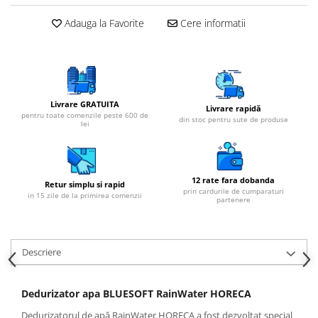
Cartuse atipice
Adauga la Favorite
Cere informatii
Lampi UV de schimb
Sisteme de filtrare
Microfiltrare
Ultrafiltrare
Livrare GRATUITA
Sterilizare cu UV
Livrare rapidă
pentru toate comenzile peste 600 de
din stoc pentru sute de produse
lei
Dozatoare
Osmoza inversa
Sisteme fara pompa de presiune
12 rate fara dobanda
Retur simplu si rapid
Sisteme cu pompa de presiune
prin cardurile de cumparaturi
in 15 zile de la primirea comenzii
partenere
Sisteme cu flux direct
Sisteme profesionale
Descriere
Statii automate
ECOMIX
Dedurizator apa BLUESOFT RainWater HORECA
Deferizare cu Pyrolox
Dedurizatorul de apă RainWater HORECA a fost dezvoltat special