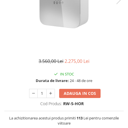
Filtre speciale
Filtre Casnice
Consumabile
Cartuse 5"
Cartuse clasice 10"
Cartuse slim 20"
Cartuse Big Blue 10"
3.560,00 Lei
2.275,00 Lei
Cartuse Big Blue 20"
IN STOC
Seturi de cartuse
Durata de livrare:
24 - 48 de ore
Mansoane Cintropur
Membrane osmoza inversa
ADAUGA IN COS
Membrana Ultrafiltrare
Cod Produs:
RW-5-HOR
Cartuse In-Line
La achizitionarea acestui produs primiti
113
Lei pentru comenzile
Cartuse diverse
viitoare