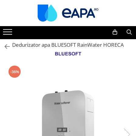
Toate Produsele
Dedurizare
Dedurizator tip Cabinet
Dedurizator apa BLUESOFT RainWater HORECA
Dedurizator Simplex
Dedurizator Duplex
Carcase si filtre
-36%
Filtre 5"
Filtre 10"
Filtre 20" slim
Filtre Big Blue 10"
Filtre Big Blue 20"
Filtre Cintropur
Sisteme duplex / triplex