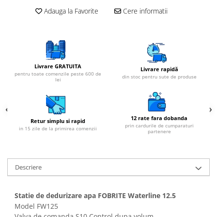
Adauga la Favorite
Cere informatii
Livrare GRATUITA
Livrare rapidă
pentru toate comenzile peste 600 de
din stoc pentru sute de produse
lei
12 rate fara dobanda
Retur simplu si rapid
prin cardurile de cumparaturi
in 15 zile de la primirea comenzii
partenere
Descriere
Statie de dedurizare apa FOBRITE Waterline 12.5
Model FW125
Valva de comanda S10 Control dupa volum