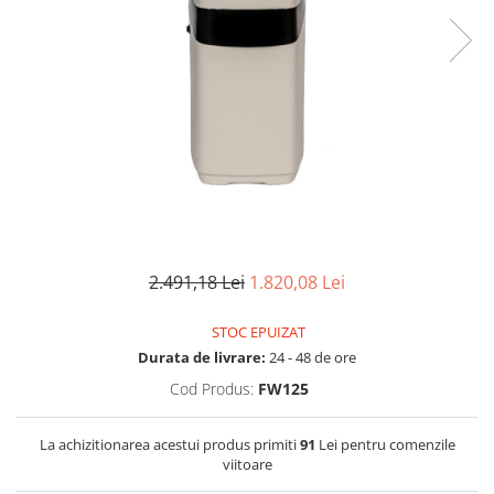
Lampi UV de schimb
Rezervoare
Medii de filtrare
Pompe de presiune
Conectori statie
Contoare si debitmetre
Accesorii diverse
Robineti
2.491,18 Lei
1.820,08 Lei
STOC EPUIZAT
Durata de livrare:
24 - 48 de ore
Cod Produs:
FW125
La achizitionarea acestui produs primiti
91
Lei pentru comenzile
viitoare