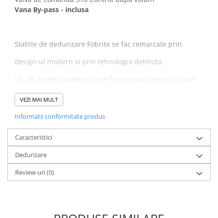
Vana By-pass - inclusa
Statiile de dedurizare Fobrite se fac remarcate prin
design-ul modern si prin tehnologia detinuta.
Un alt aspect important este furnizarea continua a apei
chiar si in timpul ciclului de regenerare.
VEZI MAI MULT
Informatii conformitate produs
Performanta Valva M20
Caracteristici
• Programare regenerare: Volumetrica
Dedurizare
• Debit service @15 psi/1 bar 4.56 m3/h
Review-uri
(0)
• Debit spalare inversa @ 25 psi/1.7 bar 1.56 m3/h
• Afisare pe display: ora exacta, zile ramase pana la